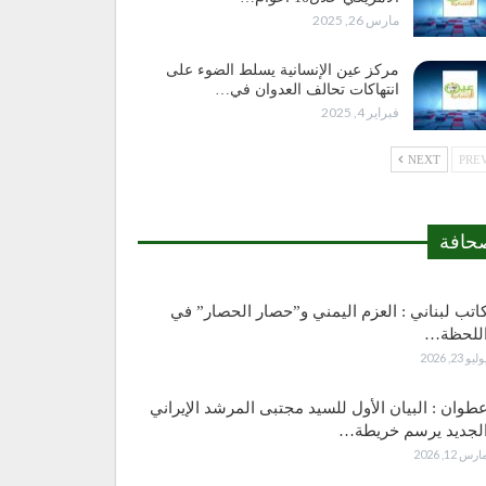
مارس 26, 2025
مركز عين الإنسانية يسلط الضوء على
انتهاكات تحالف العدوان في…
فبراير 4, 2025
NEXT
حافة
اتب لبناني : العزم اليمني و”حصار الحصار” في
للحظة…
وليو 23, 2026
طوان : البيان الأول للسيد مجتبى المرشد الإيراني
لجديد يرسم خريطة…
ارس 12, 2026