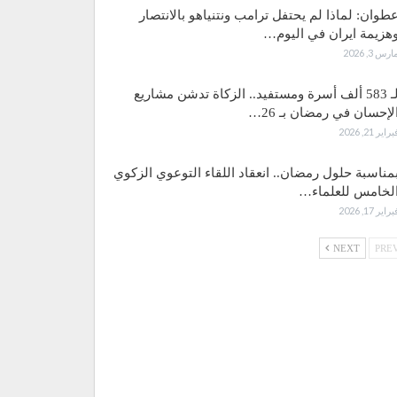
طوان: لماذا لم يحتفل ترامب ونتنياهو بالانتصار
هزيمة ايران في اليوم…
ارس 3, 2026
لـ 583 ألف أسرة ومستفيد.. الزكاة تدشن مشاريع
لإحسان في رمضان بـ 26…
براير 21, 2026
مناسبة حلول رمضان.. انعقاد اللقاء التوعوي الزكوي
لخامس للعلماء…
براير 17, 2026
NEXT