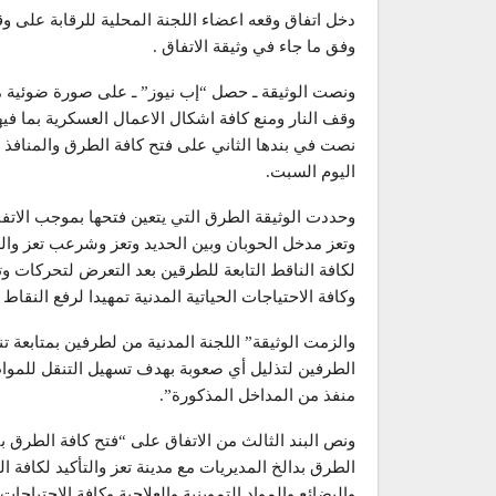
دخل اتفاق وقعه اعضاء اللجنة المحلية للرقابة على وق
وفق ما جاء في وثيقة الاتفاق .
ونصت الوثيقة ـ حصل “إب نيوز” ـ على صورة ضوئية م
وقف النار ومنع كافة اشكال الاعمال العسكرية بما فيه
نصت في بندها الثاني على فتح كافة الطرق والمنافذ ال
اليوم السبت.
وحددت الوثيقة الطرق التي يتعين فتحها بموجب الاتفا
وتعز مدخل الحوبان وبين الحديد وتعز وشرعب تعز والض
لكافة الناقط التابعة للطرقين بعد التعرض لتحركات وتن
وكافة الاحتياجات الحياتية المدنية تمهيدا لرفع النقاط 
والزمت الوثيقة” اللجنة المدنية من لطرفين بمتابعة ت
الطرفين لتذليل أي صعوبة بهدف تسهيل التنقل للم
منفذ من المداخل المذكورة”.
ونص البند الثالث من الاتفاق على “فتح كافة الطرق ب
الطرق بدالخ المديريات مع مدينة تعز والتأكيد لكافة 
والبضائع والمواد التموينية والعلاجية وكافة الاحتياجات 