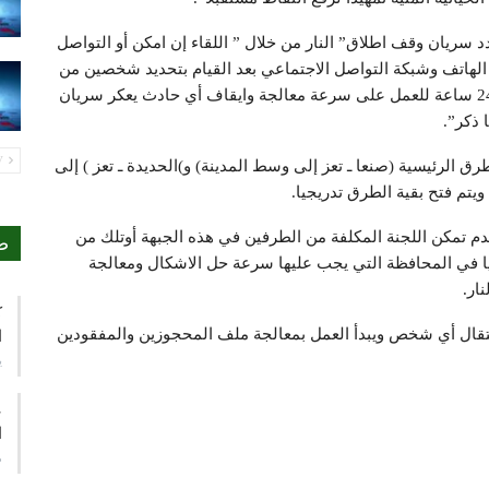
دد سريان وقف اطلاق” النار من خلال ” اللقاء إن امكن أو التواصل
 الهاتف وشبكة التواصل الاجتماعي بعد القيام بتحديد شخصين من
كل طرف لكل جبهة ويكون التواصل بينهم على مدار 24 ساعة للعمل على سرعة معالجة وايقاف أي حادث يعكر سريان
 ذكر”.
PREV
طرق الرئيسية (صنعا ـ تعز إلى وسط المدينة) و)الحديدة ـ تعز ) إلى
م تمكن اللجنة المكلفة من الطرفين في هذه الجبهة أوتلك من
ص
ليا في المحافظة التي يجب عليها سرعة حل الاشكال ومعالجة
ار.
ك
عتقال أي شخص ويبدأ العمل بمعالجة ملف المحجوزين والمفقودين
ا
ي
ع
ا
م