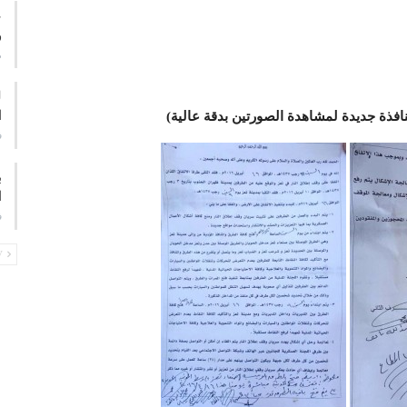
ع
و
م
ا
بنافذة جديدة لمشاهدة الصورتين بدقة عالية)
ف
ب
ا
ف
PREV