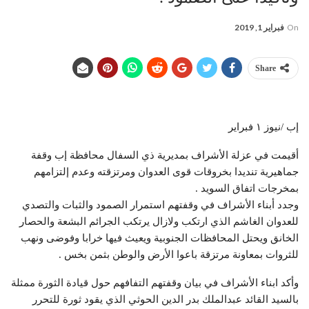
On
فبراير 1, 2019
Share
إب /نيوز ١ فبراير
أقيمت في عزلة الأشراف بمديرية ذي السفال محافظة إب وقفة
جماهيرية تنديدا بخروقات قوى العدوان ومرتزقته وعدم إلتزامهم
بمخرجات اتفاق السويد .
وجدد أبناء الأشراف في وقفتهم استمرار الصمود والثبات والتصدي
للعدوان الغاشم الذي ارتكب ولازال يرتكب الجرائم البشعة والحصار
الخانق ويحتل المحافظات الجنوبية ويعيث فيها خرابا وفوضى ونهب
للثروات بمعاونة مرتزقة باعوا الأرض والوطن بثمن بخس .
وأكد ابناء الأشراف في بيان وقفتهم التفافهم حول قيادة الثورة ممثلة
بالسيد القائد عبدالملك بدر الدين الحوثي الذي يقود ثورة للتحرر