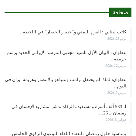
صحافة
كاتب لبناني : العزم اليمني و”حصار الحصار” في اللحظة…
يوليو 23, 2026
عطوان : البيان الأول للسيد مجتبى المرشد الإيراني الجديد يرسم
خريطة…
مارس 12, 2026
عطوان: لماذا لم يحتفل ترامب ونتنياهو بالانتصار وهزيمة ايران في
اليوم…
مارس 3, 2026
لـ 583 ألف أسرة ومستفيد.. الزكاة تدشن مشاريع الإحسان في
رمضان بـ 26…
فبراير 21, 2026
بمناسبة حلول رمضان.. انعقاد اللقاء التوعوي الزكوي الخامس