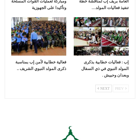
العامة بريف إب لمناقشة خطة
ومباركة لعمليات القوات المسلحة
تنفيذ فعاليات المولد…
وتأكيدا على الجهوزية
إب : فعاليات خطابية بذكرى
فعالية خطابية لأمن إب بمناسبة
المولد النبوي في ذي السفال
ذكرى المولد النبوي الشريف ..
وبعدان وحبيش .
NEXT
PREV