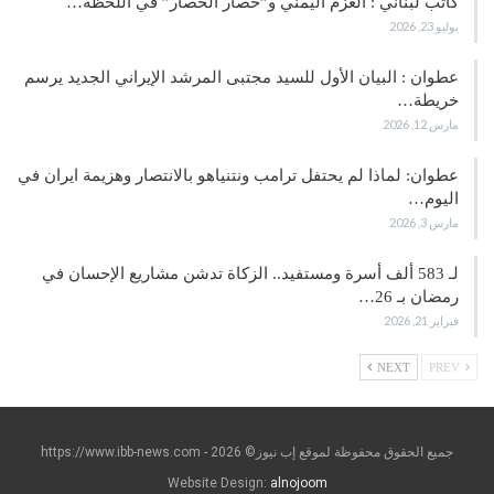
كاتب لبناني : العزم اليمني و”حصار الحصار” في اللحظة…
يوليو 23, 2026
عطوان : البيان الأول للسيد مجتبى المرشد الإيراني الجديد يرسم
خريطة…
مارس 12, 2026
عطوان: لماذا لم يحتفل ترامب ونتنياهو بالانتصار وهزيمة ايران في
اليوم…
مارس 3, 2026
لـ 583 ألف أسرة ومستفيد.. الزكاة تدشن مشاريع الإحسان في
رمضان بـ 26…
فبراير 21, 2026
NEXT
PREV
جميع الحقوق محفوظة لموقع إب نيوز© https://www.ibb-news.com - 2026
Website Design:
alnojoom