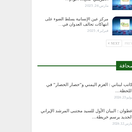
مارس 26, 2025
مركز عين الإنسانية يسلط الضوء على
انتهاكات تحالف العدوان في…
فبراير 4, 2025
NEXT
حافة
اتب لبناني : العزم اليمني و”حصار الحصار” في
للحظة…
وليو 23, 2026
طوان : البيان الأول للسيد مجتبى المرشد الإيراني
لجديد يرسم خريطة…
ارس 12, 2026