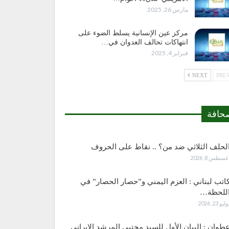
مارس 26, 2025
مركز عين الإنسانية يسلط الضوء على
انتهاكات تحالف العدوان في…
فبراير 4, 2025
NEXT
حافة
لحلف الثلاثي ضد من؟ .. نقاط على الحروف
غسطس 8, 2026
اتب لبناني : العزم اليمني و”حصار الحصار” في
للحظة…
وليو 23, 2026
طوان : البيان الأول للسيد مجتبى المرشد الإيراني