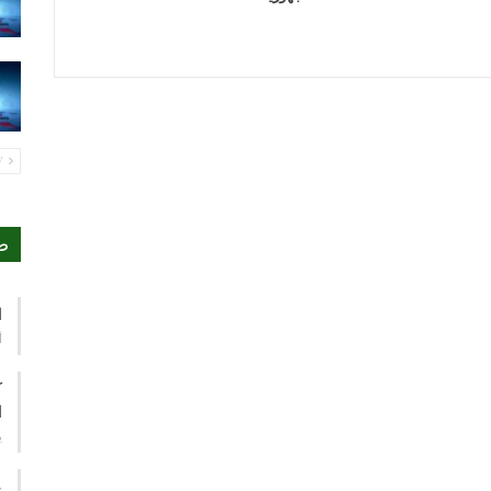
PREV
ص
ا
أ
ك
ا
ي
ع