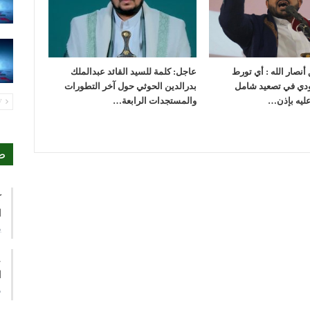
أنصار الله : أي تورط
عاجل: كلمة للسيد القائد عبدالملك
ودي في تصعيد شامل
بدرالدين الحوثي حول آخر التطورات
عليه بإذن…
والمستجدات الرابعة…
PREV
ص
ك
ا
ي
ع
ا
م