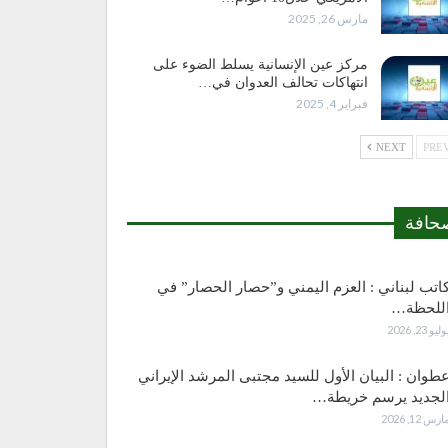
مارس 26, 2025
مركز عين الإنسانية يسلط الضوء على
انتهاكات تحالف العدوان في…
فبراير 4, 2025
NEXT
حافة
اتب لبناني : العزم اليمني و”حصار الحصار” في
للحظة…
وليو 23, 2026
طوان : البيان الأول للسيد مجتبى المرشد الإيراني
لجديد يرسم خريطة…
ارس 12, 2026