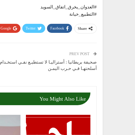
#العدوان_يخرق_اتفاق_السويد
#التطبيع_خيانة
Google+
Twitter
Facebook
Share
PREV POST
صحيفة بريطانيا : أستراليـا لا تستطيـع نفـي استخـدام
أسلحتهـا فـي حـرب اليمـن
You Might Also Like