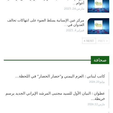
أعوام…
مارس 26, 2025
مركز عين الإنسانية يسلط الضوء على انتهاكات تحالف
العدوان في…
فبراير 4, 2025
NEXT
PREV
صحافة
كاتب لبناني : العزم اليمني و”حصار الحصار” في اللحظة…
يوليو 23, 2026
عطوان : البيان الأول للسيد مجتبى المرشد الإيراني الجديد يرسم
خريطة…
مارس 12, 2026