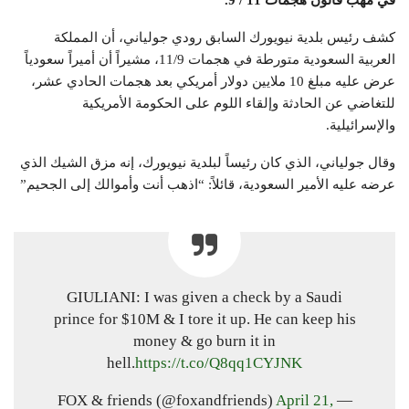
في مهب قانون هجمات 11 / 9.
كشف رئيس بلدية نيويورك السابق رودي جولياني، أن المملكة
العربية السعودية متورطة في هجمات 11/9، مشيراً أن أميراً سعودياً
عرض عليه مبلغ 10 ملايين دولار أمريكي بعد هجمات الحادي عشر،
للتغاضي عن الحادثة وإلقاء اللوم على الحكومة الأمريكية
والإسرائيلية.
وقال جولياني، الذي كان رئيساً لبلدية نيويورك، إنه مزق الشيك الذي
عرضه عليه الأمير السعودية، قائلاً: “اذهب أنت وأموالك إلى الجحيم”
GIULIANI: I was given a check by a Saudi
prince for $10M & I tore it up. He can keep his
money & go burn it in
hell.
https://t.co/Q8qq1CYJNK
April 21,
— FOX & friends (@foxandfriends)