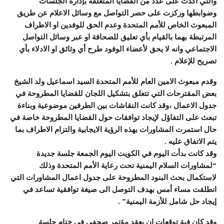
والتي اكدت على عدد من القضايا المتعلقة بإدارة الجلسات
وضوابطها وركزت على حصر التواصل مع وسائل الاعلام عن طريق
المبعوث الخاص للأمم المتحدة وعدم الحق للوفدين او الاطراف
المرتبطة بهما بالقيام بأي تعليق للصحافة او عبر وسائل التواصل
الاجتماعي وانه لا يحق لأعضاء الوفود طرح أي وثائق او الادلاء بأي
تصريح للإعلام .
وقدم مبعوث الامين العام للأمم المتحدة السيد اسماعيل ولد الشيخ
بعض المقترحات التي تتعلق بتشكيل اللجان للقضايا المطروحة في
جدول الاعمال ،وقد كانت النقاشات بين الطرفين موضوعية وبناءة
تبعث على التفاؤل لإيجاد توافقات حول القضايا المطروحة خاصة في
حال استمرت المشاورات بهذه الرؤية الايجابية والتزام الاطراف بما
يتم الاتفاق عليه .
وقد كانت بدأت اليوم في الكويت اليوم الجمعة جلسة جديدة
“لمشاورات السلام اليمنية تحت رعاية الأمم المتحدة وذلك
لاستكمال بحث البنود المطروحة على جدول اعمال المشاورات التي
انطلقت مساء أمس بهدف التوصل الى صيغة توافقية تساعد في
إيجاد حل شامل للأزمة اليمنية” .
وقد كان فية توقعات ان يعقد مؤتمر صحفي في ختام جلسة