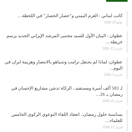
كاتب لبناني : العزم اليمني و”حصار الحصار” في اللحظة…
يوليو 23, 2026
عطوان : البيان الأول للسيد مجتبى المرشد الإيراني الجديد يرسم
خريطة…
مارس 12, 2026
عطوان: لماذا لم يحتفل ترامب ونتنياهو بالانتصار وهزيمة ايران في
اليوم…
مارس 3, 2026
لـ 583 ألف أسرة ومستفيد.. الزكاة تدشن مشاريع الإحسان في
رمضان بـ 26…
فبراير 21, 2026
بمناسبة حلول رمضان.. انعقاد اللقاء التوعوي الزكوي الخامس
للعلماء…
فبراير 17, 2026