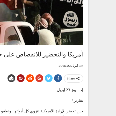
أمريكا والتحضير للانقضاض على ج
On
أبريل 23, 2016
Share
إب نيوز 23 إبريل
تقارير /
حين تحضر الإرادة الأمريكية تنزوي كل أدواتها، وتطف