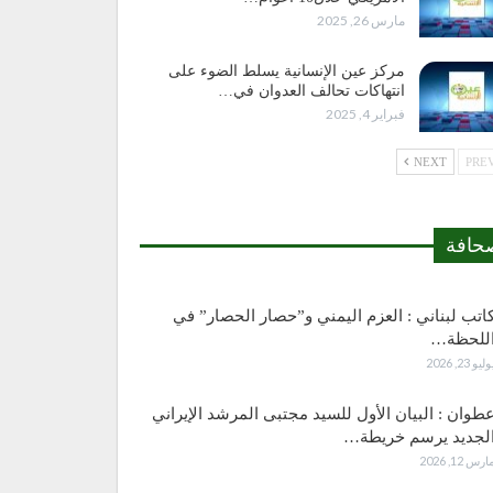
مارس 26, 2025
مركز عين الإنسانية يسلط الضوء على
انتهاكات تحالف العدوان في…
فبراير 4, 2025
NEXT
حافة
اتب لبناني : العزم اليمني و”حصار الحصار” في
للحظة…
وليو 23, 2026
طوان : البيان الأول للسيد مجتبى المرشد الإيراني
لجديد يرسم خريطة…
ارس 12, 2026