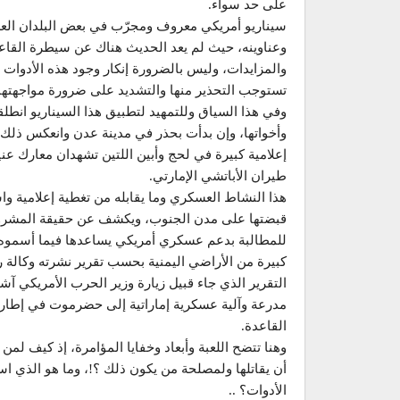
على حد سواء.
سيناريو أمريكي معروف ومجرّب في بعض البلدان العرب
وعناوينه، حيث لم يعد الحديث هناك عن سيطرة القاع
والمزايدات، وليس بالضرورة إنكار وجود هذه الأدوات 
تستوجب التحذير منها والتشديد على ضرورة مواجهتها،
وفي هذا السياق وللتمهيد لتطبيق هذا السيناريو انطلق
وأخواتها، وإن بدأت بحذر في مدينة عدن وانعكس ذلك في 
إعلامية كبيرة في لحج وأبين اللتين تشهدان معارك ع
طيران الأباتشي الإمارتي.
هذا النشاط العسكري وما يقابله من تغطية إعلامية وا
قبضتها على مدن الجنوب، ويكشف عن حقيقة المشروع 
للمطالبة بدعم عسكري أمريكي يساعدها فيما أسمو
كبيرة من الأراضي اليمنية بحسب تقرير نشرته وكالة رو
مدرعة وآلية عسكرية إماراتية إلى حضرموت في إطار ما
القاعدة.
وهنا تتضح اللعبة وأبعاد وخفايا المؤامرة، إذ كيف ل
أن يقاتلها ولمصلحة من يكون ذلك ؟!، وما هو الذي اس
الأدوات؟ ..