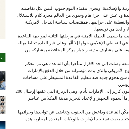
ية والإسلامية، ويجري تنفيذه اليوم جنوب اليمن بكل تفاصيله
دة وداعش على جزء هام وحيوي من العالم مجرد كلام للاستغلال
والتغطية على جرائمها، فمقتضيات سياسة التدخل الأمريكية
 والحد من توسعها.
ت ما يسمى الحملة الأمنية في مرحلتها الثانية لمواجهة القاعدة
التعاطي الإعلامي حولها إلا أنَّها وعلى غير العادة تحاط بهالة
نيفة على مشارف مدينة زنجبار مركز المحافظة بمشاركة من
ي
سعة وصلت إلى حد الإقرار متأخرا بأن القاعدة هي من تحكم
الأمريكي والذي بدت مؤشراته من خلال الدفع بالإمارات
ه شن هجوم جديد ضد تنظيم القاعدة المسيطر على مساحات
يترز.
التقرير الذي جاء قبيل زيارة وزير الحرب الأمريكي آشتون كارتر إلى الإمارات بأيام، وهي الزيارة التي عقبها إرسال 200
 أسموه التجهيز والإعداد لتحرير مدينة المكلا من عناصر
من مكّن القاعدة وداعش من الجنوب وتغاضى عن تواجدها وجرائمها
تجد بحيث تستنجد الإمارات بالولايات المتحدة لمحاربة هذه