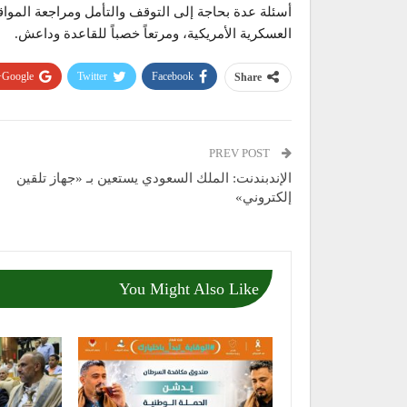
أسئلة عدة بحاجة إلى التوقف والتأمل ومراجعة المو
العسكرية الأمريكية، ومرتعاً خصباً للقاعدة وداعش.
Google+
Twitter
Facebook
Share
PREV POST
الإندبندنت: الملك السعودي يستعين بـ «جهاز تلقين
إلكتروني»
You Might Also Like