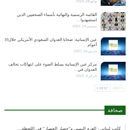
يوليو 28, 2026
القائمة الرسمية والنهائية بأسماء الصحفيين الذين
استشهدوا…
سبتمبر 14, 2025
عين الإنسانية: ضحايا العدوان السعودي الأمريكي خلال10
أعوام…
مارس 26, 2025
مركز عين الإنسانية يسلط الضوء على انتهاكات تحالف
العدوان في…
فبراير 4, 2025
NEXT
PREV
صحافة
كاتب لبناني : العزم اليمني و”حصار الحصار” في اللحظة…