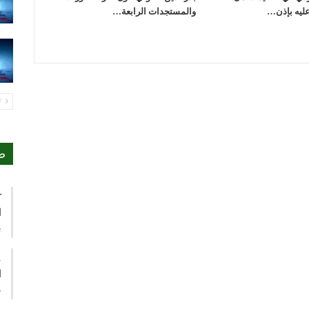
عليه بإذن…
والمستجدات الرابعة…
PREV
ص
ك
ا
ي
ع
ا
م