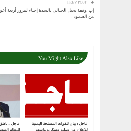
PREV POST
إب :وقفة بجبل الحبالي بالسدة إحياء لمرور أربعة أعو
من الصمود .
You Might Also Like
عاجل : بيان للقوات المسلحة اليمنية
عاجل .. ناطق 
للإعلان عن عملية عسكرية واسعة
للنظام السع