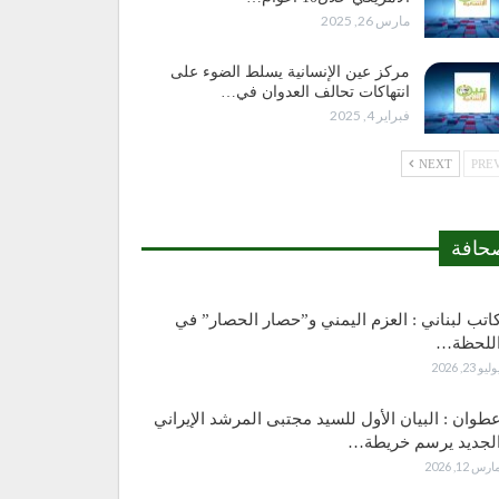
مارس 26, 2025
مركز عين الإنسانية يسلط الضوء على
انتهاكات تحالف العدوان في…
فبراير 4, 2025
NEXT
حافة
اتب لبناني : العزم اليمني و”حصار الحصار” في
للحظة…
وليو 23, 2026
طوان : البيان الأول للسيد مجتبى المرشد الإيراني
لجديد يرسم خريطة…
ارس 12, 2026