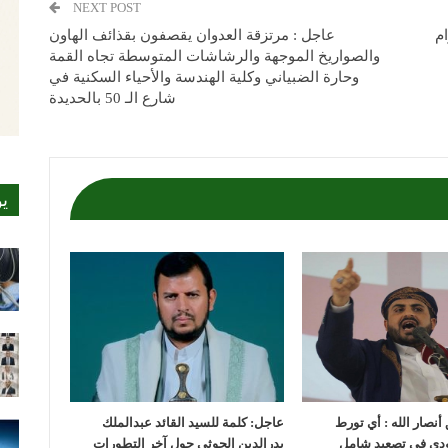
NEXT POST
ام
عاجل : مرتزقة العدوان يقصفون بقذائف الهاون
والصواريخ الموجهة والرشاشات المتوسطة تجاه القمة
وحارة الضبياني وكلية الهندسة والأحياء السكنية في
شارع الـ 50 بالحديدة
ي
أنصار الله : أي تورط
عاجل: كلمة للسيد القائد عبدالملك
ودي في تصعيد شامل
بدرالدين الحوثي حول آخر التطورات