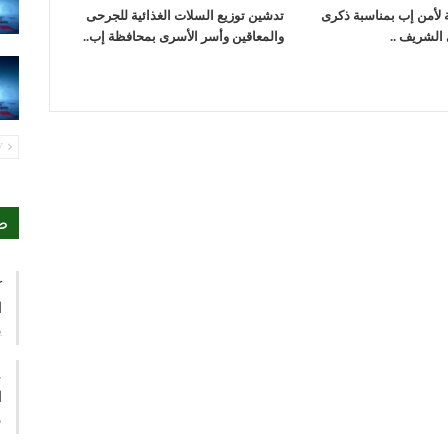
ة لأمن إب بمناسبة ذكرى
تدشين توزيع السلات الغذائية للجرحى
 الشريف ..
والمعاقين وأسر الأسرى بمحافظة إب..
PREV
ص
ك
ا
ي
ع
ا
م