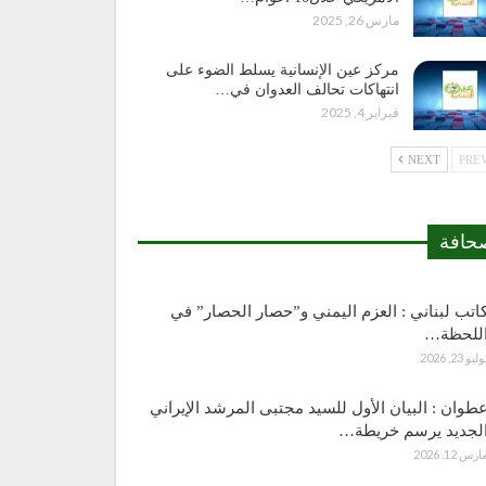
مارس 26, 2025
مركز عين الإنسانية يسلط الضوء على
انتهاكات تحالف العدوان في…
فبراير 4, 2025
NEXT
حافة
اتب لبناني : العزم اليمني و”حصار الحصار” في
للحظة…
وليو 23, 2026
طوان : البيان الأول للسيد مجتبى المرشد الإيراني
لجديد يرسم خريطة…
ارس 12, 2026