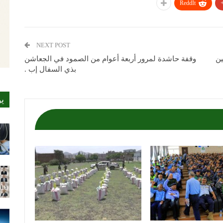
ReddIt
NEXT POST
ليتين
وقفة حاشدة لمرور أربعة أعوام من الصمود في الجعاشن
بذي السفال إب .
ي