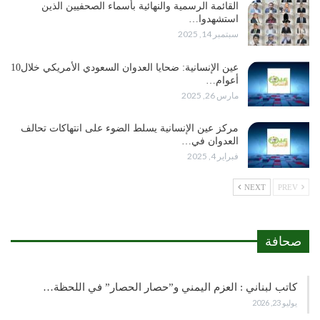
القائمة الرسمية والنهائية بأسماء الصحفيين الذين
استشهدوا…
سبتمبر 14, 2025
عين الإنسانية: ضحايا العدوان السعودي الأمريكي خلال10
أعوام…
مارس 26, 2025
مركز عين الإنسانية يسلط الضوء على انتهاكات تحالف
العدوان في…
فبراير 4, 2025
NEXT
PREV
صحافة
كاتب لبناني : العزم اليمني و”حصار الحصار” في اللحظة…
يوليو 23, 2026