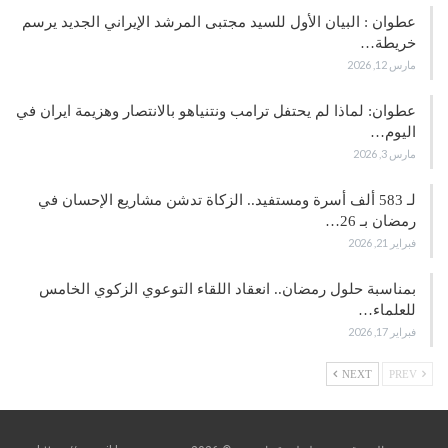
عطوان : البيان الأول للسيد مجتبى المرشد الإيراني الجديد يرسم
خريطة…
مارس 12, 2026
عطوان: لماذا لم يحتفل ترامب ونتنياهو بالانتصار وهزيمة ايران في
اليوم…
مارس 3, 2026
لـ 583 ألف أسرة ومستفيد.. الزكاة تدشن مشاريع الإحسان في
رمضان بـ 26…
فبراير 21, 2026
بمناسبة حلول رمضان.. انعقاد اللقاء التوعوي الزكوي الخامس
للعلماء…
فبراير 17, 2026
NEXT
PREV