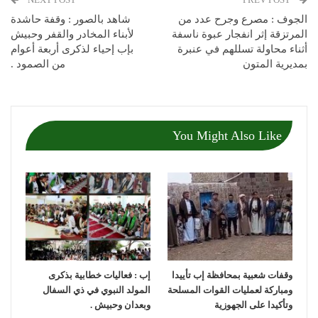
الجوف : مصرع وجرح عدد من
شاهد بالصور : وقفة حاشدة
المرتزقة إثر انفجار عبوة ناسفة
لأبناء المخادر والقفر وحبيش
أثناء محاولة تسللهم في عنبرة
بإب إحياء لذكرى أربعة أعوام
بمديرية المتون
من الصمود .
You Might Also Like
وقفات شعبية بمحافظة إب تأييدا
إب : فعاليات خطابية بذكرى
ومباركة لعمليات القوات المسلحة
المولد النبوي في ذي السفال
وتأكيدا على الجهوزية
وبعدان وحبيش .