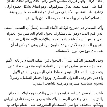
إعادة قراءة وفهم قراري مجلس الأمن رقم 2451 ورقم 2452 اللذان
أكدا على أهمية تنفيذ اتفاق ستوكهولم، وهو اتفاق يشكل خطوة أولى
لإعادة بناء الثقة بين الأطراف في اطار عملية السلام وليس وثيقة
استسلام كما يحلم بها جماعة حكومة الفنادق بالرياض.
وأكد المصدر في تصريح لوكالة الأنباء اليمنية (سبأ) أن الشعب اليمني
الذي قدم الدماء وهو على مشارف دخول العام الخامس من العدوان
الذي مارس أبشع أنواع جرائم الحرب والإبادة بالإضافة إلى سياسة
التجويع الممنهجة لأكثر من 27 مليون مواطن يمني لا يمكن له أن
يقبل بأي نوع من أنواع الاستسلام.
وجدد المصدر التأكيد على أن الدخول في عملية السلام برعاية الأمم
المتحدة هو تعبير صادق عن حرص القيادة الوطنية في صنعاء على
وقف نزيف الدماء اليمنية والحفاظ على اليمن وهو الدافع الأول
والأخير نحو وقف العدوان العسكري ورفع الحصار الشامل، وصولاً
لتسوية سياسية مشرفة ومرضية للشعب اليمني.
وأعرب المصدر عن استغرابه من الدجل والكذب ومحاولات الخداع
والتزييف الذي جاء في الرسالة والادعاء بحرص حكومة فنادق الرياض
ووكلائها بمختلف عواصم الاستجمام المعروفة، على القيام بواجباتها