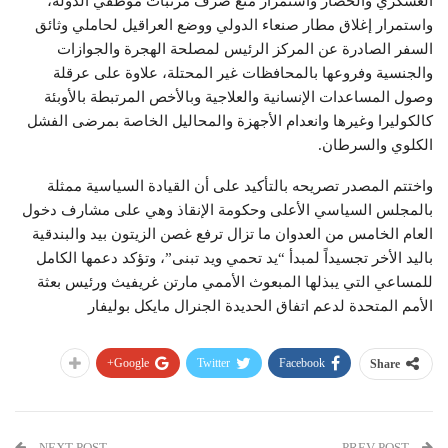
العسكري والحصار واستمرار منع صرف مرتبات موظفي الدولة،
واستمرار إغلاق مطار صنعاء الدولي ووضع العراقيل لحاملي وثائق
السفر الصادرة عن المركز الرئيس لمصلحة الهجرة والجوازات
والجنسية وفروعها بالمحافظات غير المحتلة، علاوة على عرقلة
وصول المساعدات الإنسانية والعلاجية وبالأخص المرتبطة بالأوبئة
كالكوليرا وغيرها وانعدام الأجهزة والمحاليل الخاصة بمرضى الفشل
الكلوي والسرطان.
واختتم المصدر تصريحه بالتأكيد على أن القيادة السياسية ممثلة
بالمجلس السياسي الأعلى وحكومة الإنقاذ وهي على مشارف دخول
العام الخامس من العدوان ما تزال ترفع غصن الزيتون بيد والبندقية
باليد الأخر تجسيداً لمبدأ “يد تحمي ويد تبنى”، وتؤكد دعمها الكامل
للمساعي التي يبذلها المبعوث الأممي مارتن غريفيث ورئيس بعثة
الأمم المتحدة لدعم اتفاق الحديدة الجنرال مايكل بوليفار
Google+
Twitter
Facebook
Share
NEXT POST
PREV POST