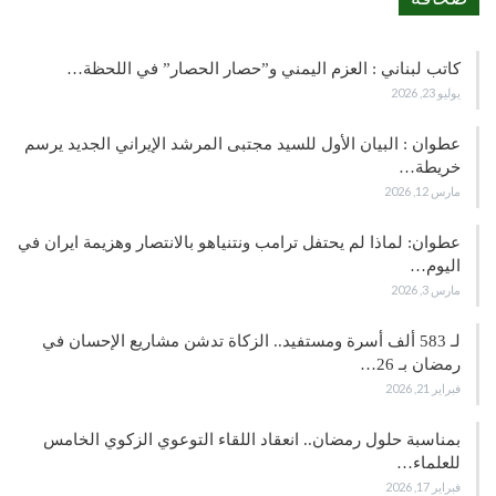
كاتب لبناني : العزم اليمني و”حصار الحصار” في اللحظة…
يوليو 23, 2026
عطوان : البيان الأول للسيد مجتبى المرشد الإيراني الجديد يرسم
خريطة…
مارس 12, 2026
عطوان: لماذا لم يحتفل ترامب ونتنياهو بالانتصار وهزيمة ايران في
اليوم…
مارس 3, 2026
لـ 583 ألف أسرة ومستفيد.. الزكاة تدشن مشاريع الإحسان في
رمضان بـ 26…
فبراير 21, 2026
بمناسبة حلول رمضان.. انعقاد اللقاء التوعوي الزكوي الخامس
للعلماء…
فبراير 17, 2026