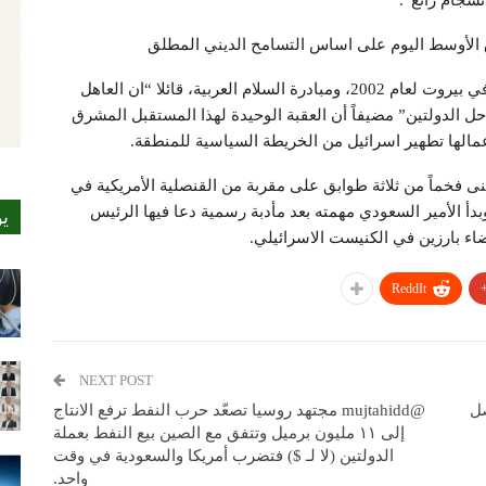
نسجام رائع”.
ق الأوسط اليوم على اساس التسامح الديني المطلق
وأشار الأمير السعودي أيضاً الى قمة الجامعة العربية في بيروت لعام 2002، ومبادرة السلام العربية، قائلا “ان العاهل
ل الدولتين” مضيفاً أن العقبة الوحيدة لهذا المستقبل المشرق
عمالها تطهير اسرائيل من الخريطة السياسية للمنطقة.
نى فخماً من ثلاثة طوابق على مقربة من القنصلية الأمريكية في
 شارع ديفيد فلاسر” وبدأ الأمير السعودي مهمته بعد مأدبة رسمية دعا فيها الرئيس
ي
ضاء بارزين في الكنيست الاسرائيلي.
ReddIt
NEXT POST
صل
@mujtahidd مجتهد روسيا تصعّد حرب النفط ترفع الانتاج
إلى ١١ مليون برميل وتتفق مع الصين بيع النفط بعملة
الدولتين (لا لـ $) فتضرب أمريكا والسعودية في وقت
واحد.