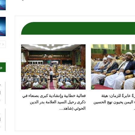
PREV
ص
ك
ا
ٌ عابرةٌ للزمان: هيئة
فعالية خطابية وإنشادية كبرى بصنعاء في
ي
ء اليمن يحيون نهج الحسين
ذكرى رحيل السيد العلامة بدر الدين
الحوثي (شاهد…
ع
ا
م