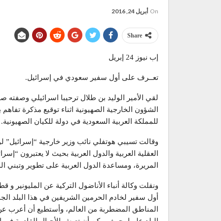
On
أبريل 24, 2016
Share
إب نيوز 24 إبريل
تعــرف على أول سفير سعودي في إسرائيل.
لقي الأمير الوليد بن طلال ترحيبا اسرائيلي وصفته صح
الشؤون الخارجية الصهيونية اثناء توقيع مذكرة تفاهم 
للمملكة العربية السعودية في دولة للكيان الصهيونية.
وقالت تسيبي هوتفلي نائب وزير خارجية “إسرائيل” لو
العقلية العربية والدول العربية بحيث لا يعتبرون “إس
المريرة، ومساعدة الدول العربية على تطوير وتبني ال
ونقلت وكالة أنباء الأناضول التركية عن المليونير و ق
أول سفير لخادم الحرمين الشريفين في هذا البلد الج
المناطق المضطربة من العالم، وأستطيع أن أعرب عن تق