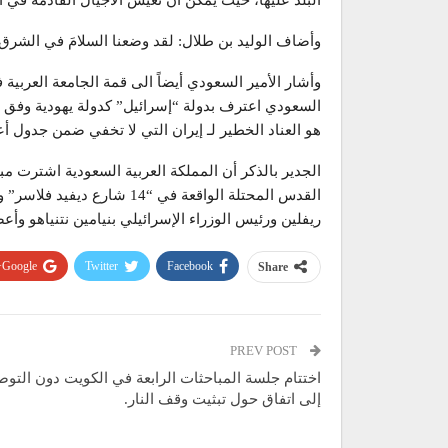
البلد عليها، حيث يمكن أن تعيش الأجيال القادمة في ا
وأضاف الوليد بن طلال: لقد وضعنا السلامَ في الشر
السعودي اعترف بدولة “إسرائيل” كدولة يهودية وفق ح
هو العناد الخطير لـ إيران التي لا تخفي ضمن جدول أ
الجدير بالذكر أن المملكة العربية السعودية اشترت مب
القدس المحتلة الواقعة في “14
ريفلين ورئيس الوزراء الإسرائيلي بنيامين نتنياهو وأع
Google+
Twitter
Facebook
Share
PREV POST
اختتام جلسة المباحثات الرابعة في الكويت دون التو
إلى اتفاق حول تبثيت وقف النار.