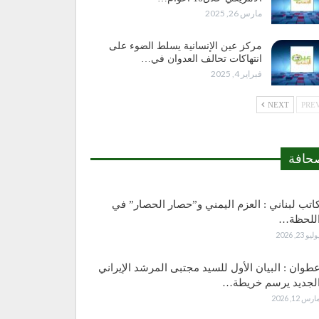
مارس 26, 2025
مركز عين الإنسانية يسلط الضوء على
انتهاكات تحالف العدوان في…
فبراير 4, 2025
NEXT
حافة
اتب لبناني : العزم اليمني و”حصار الحصار” في
للحظة…
وليو 23, 2026
طوان : البيان الأول للسيد مجتبى المرشد الإيراني
لجديد يرسم خريطة…
ارس 12, 2026