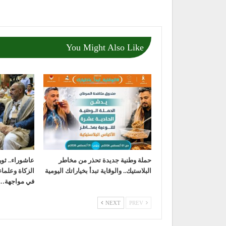
You Might Also Like
حملة وطنية جديدة تحذر من مخاطر
عاشوراء.. ثورة
البلاستيك.. والوقاية تبدأ بخياراتك اليومية
الزكاة وعلما
في مواجهة…
NEXT
PREV