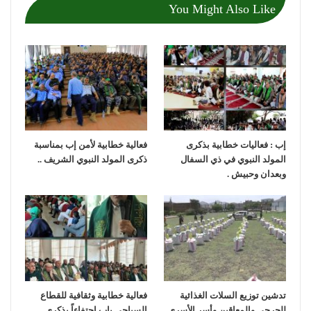
You Might Also Like
إب : فعاليات خطابية بذكرى
فعالية خطابية لأمن إب بمناسبة
المولد النبوي في ذي السفال
ذكرى المولد النبوي الشريف ..
وبعدان وحبيش .
تدشين توزيع السلات الغذائية
فعالية خطابية وثقافية للقطاع
للجرحى والمعاقين وأسر الأسرى
السياحي بإب احتفاءاً بذكرى