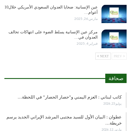
عين الإنسانية: ضحايا العدوان السعودي الأمريكي خلال10
أعوام…
مارس 26, 2025
مركز عين الإنسانية يسلط الضوء على انتهاكات تحالف
العدوان في…
فبراير 4, 2025
NEXT
PREV
صحافة
كاتب لبناني : العزم اليمني و”حصار الحصار” في اللحظة…
يوليو 23, 2026
عطوان : البيان الأول للسيد مجتبى المرشد الإيراني الجديد يرسم
خريطة…
مارس 12, 2026