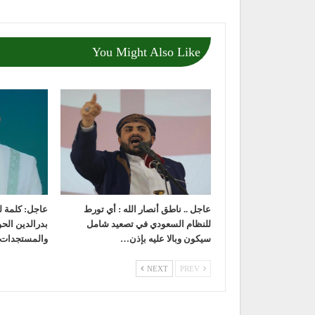
You Might Also Like
عاجل .. ناطق أنصار الله : أي تورط
عاجل: كلمة ل
للنظام السعودي في تصعيد شامل
بدرالدين الح
سيكون وبالا عليه بإذن…
والمستجدات 
NEXT
PREV