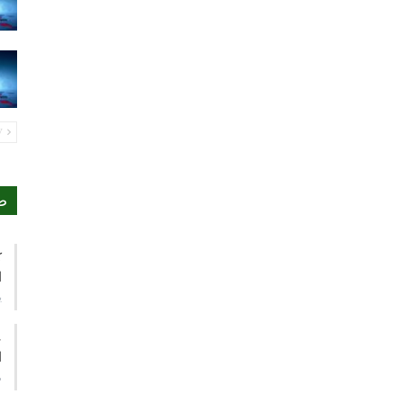
PREV
ص
ك
ا
ي
ع
ا
م