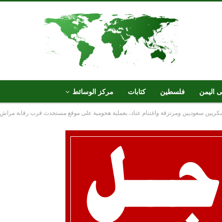
ى اليمن
فلسطين
كتابات
مركز الوسائط
ريين سعوديين ومرتزقة واغتنام عتاد، بعملية هجومية على موقع مستحدث قرب رقابة مراش ب