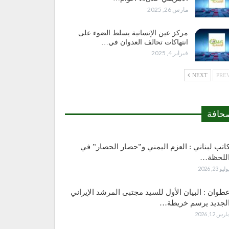
مارس 26, 2025
مركز عين الإنسانية يسلط الضوء على
انتهاكات تحالف العدوان في…
فبراير 4, 2025
NEXT
حافة
اتب لبناني : العزم اليمني و”حصار الحصار” في
للحظة…
وليو 23, 2026
طوان : البيان الأول للسيد مجتبى المرشد الإيراني
لجديد يرسم خريطة…
ارس 12, 2026