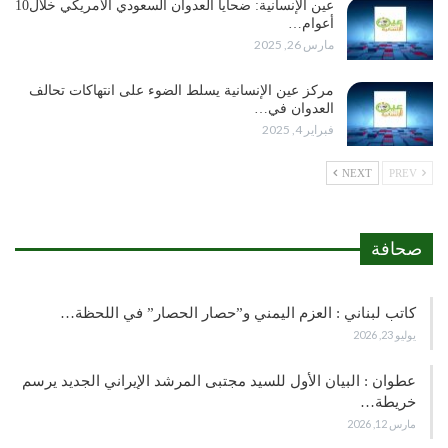
عين الإنسانية: ضحايا العدوان السعودي الأمريكي خلال10
أعوام…
مارس 26, 2025
مركز عين الإنسانية يسلط الضوء على انتهاكات تحالف
العدوان في…
فبراير 4, 2025
NEXT
PREV
صحافة
كاتب لبناني : العزم اليمني و”حصار الحصار” في اللحظة…
يوليو 23, 2026
عطوان : البيان الأول للسيد مجتبى المرشد الإيراني الجديد يرسم
خريطة…
مارس 12, 2026