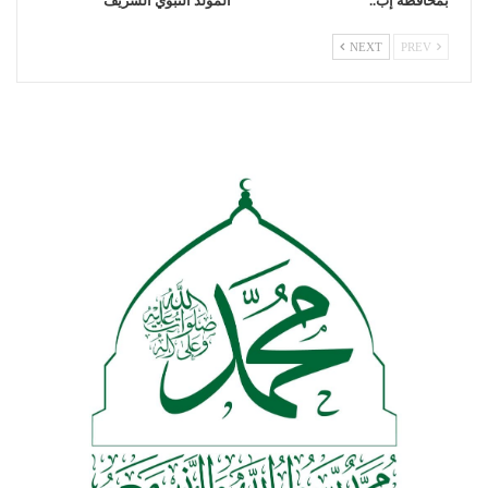
بمحافظة إب..
المولد النبوي الشريف
NEXT
PREV