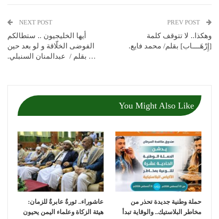
NEXT POST
PREV POST
وهكذا.. لا تتوقف كلمة
أيها الخليجيون .. ستطالكم
[إِرْهَــــاب] بقلم/ محمد فايع.
الفوضى الخلّاقة و لو بعد حين
… بقلم / عبدالمنان السنبلي.
You Might Also Like
حملة وطنية جديدة تحذر من
عاشوراء.. ثورةٌ عابرةٌ للزمان:
مخاطر البلاستيك.. والوقاية تبدأ
هيئة الزكاة وعلماء اليمن يحيون