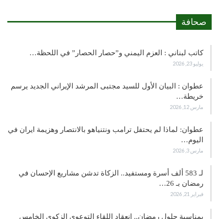
صحافة
كاتب لبناني : العزم اليمني و”حصار الحصار” في اللحظة…
يوليو 23, 2026
عطوان : البيان الأول للسيد مجتبى المرشد الإيراني الجديد يرسم
خريطة…
مارس 12, 2026
عطوان: لماذا لم يحتفل ترامب ونتنياهو بالانتصار وهزيمة ايران في
اليوم…
مارس 3, 2026
لـ 583 ألف أسرة ومستفيد.. الزكاة تدشن مشاريع الإحسان في
رمضان بـ 26…
فبراير 21, 2026
بمناسبة حلول رمضان.. انعقاد اللقاء التوعوي الزكوي الخامس