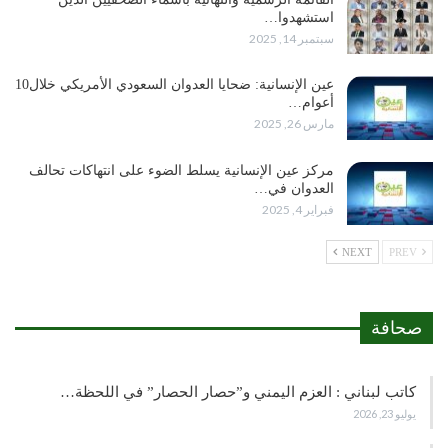
استشهدوا…
سبتمبر 14, 2025
عين الإنسانية: ضحايا العدوان السعودي الأمريكي خلال10
أعوام…
مارس 26, 2025
مركز عين الإنسانية يسلط الضوء على انتهاكات تحالف
العدوان في…
فبراير 4, 2025
NEXT
PREV
صحافة
كاتب لبناني : العزم اليمني و”حصار الحصار” في اللحظة…
يوليو 23, 2026