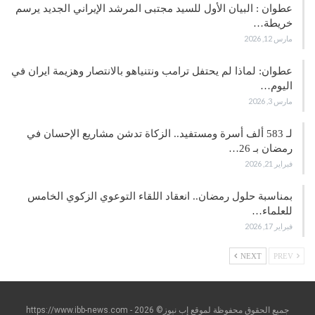
عطوان : البيان الأول للسيد مجتبى المرشد الإيراني الجديد يرسم
خريطة…
مارس 12, 2026
عطوان: لماذا لم يحتفل ترامب ونتنياهو بالانتصار وهزيمة ايران في
اليوم…
مارس 3, 2026
لـ 583 ألف أسرة ومستفيد.. الزكاة تدشن مشاريع الإحسان في
رمضان بـ 26…
فبراير 21, 2026
بمناسبة حلول رمضان.. انعقاد اللقاء التوعوي الزكوي الخامس
للعلماء…
فبراير 17, 2026
NEXT
PREV
جميع الحقوق محفوظة لموقع إب نيوز© https://www.ibb-news.com - 2026