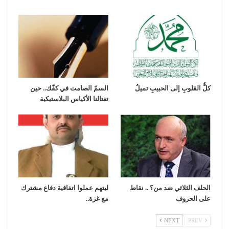
كلُّ القلوبِ إلى الحبيبِ تميلُ
السمّ الصامت في كفّك.. حين
تغتالنا الأكياس البلاستيكية
الحلف الثلاثي ضد من؟ .. نقاط
ليتهم عملوا اتفاقية دفاع مشترك
على الحروف
مع غزة..
NEXT
PREV