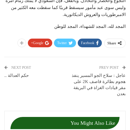
التجوع والحصار والتخاذل. وبالفعل، فإن السعودي لا يملك زمام أمره
وليس سوى عبد مأمور سيسقط قرببًا كما سقطت معه الكثير من
الامبرطوريات والعروش الديكاتورية.
المجد لله، المجد للشهداء، المجد للوطن
Google+
Twitter
Facebook
Share
NEXT POST
PREV POST
عاجل : سلاح الجو المسير ينفذ
حكم العدالة ..
هجوم بطائرة قاصف 2K على
مقر قيادات الغزاة في البريقة
بعدن
You Might Also Like