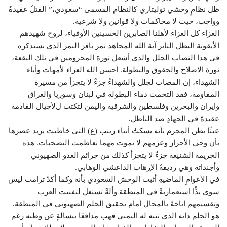
ظل نظامٍ وحشي توليتاري كالنظام المسمى “سعودي،” القتلُ عقيدةٌ
وواجب، حيث لا محاكمات ولا قوانين ولا شرعية.
العزاء كل العزاء ﻷهلنا الصابرين الحسينين الأوفياء، لروح شهيدهم
الأيقونة البطل الثائر آية الله المجاهد نمر باقر النمر الذي نستذكره
في هذا النصاب الجلل والذي أشعل ثورة المحرومين في تلك البقعة،
ثورة الاصلاح والحقوق والبطولة. أحسن الله العزاء ﻷمهات وأباء
الشهداء، إن المصاب لجلل والشهداءُ جزءٌ لا يتجزأ من مسيرةِ
المقاومة، فقد التحمت دماء البطولة في لبنان وسوريا والعراق
وايران والبحرين وفلسطين والشرقية واليمن لتكتب لﻷجيال القادمة
عقيدةً في الجهادِ ضد الباطل.
عبثًا يظن المجرم بأنه يسكتُ أبناء زينب (ع) التي خاطبت يزيد عصرها
بأن وحي الأحرار وعزمهم لا يموت مهما تعاظمت التضحيات. هذه
الجريمة الشنيعة جزءٌ لا يتجزأ كذلك من جرائم العدو الصهيوني
وأجنداته وهي رديفةُ الإرهاب الداعشي الوهابي.
في الأعوامِ الماضيةِ أثبت الوحش السعودي بأنه وكما أكدّ ترامب ليس
سوى يدًّا استعماريةً في المنطقة وألةً تستغل لتفتيت العرب
وتقسيمهم اتاحةً بالمجال أمام تحقيق الحلم الصهيوني في المنطقة.
هو الحلم ذاته الذي تنبه له اليمني فهب مدافعًا ببسالةٍ عن وطنه رغم