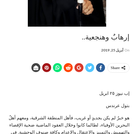
إرهابٌ وهنجعية..
On
أبريل 25, 2019
Share
إب نيوز ٢٥ ابريل
بتول عرندس
هو خبرٌ لم يكن بجديدٍ أو غريب، فأهل المنطقة الشرقية، ومعهم أهلُ
البحرين الأوفياء، لطالما كانوا وخلال العقود الماضية ضحية الإقصاء
والتهميش والتمييز والاعتقال والإعدام وكافة صنوف الوحشية. في