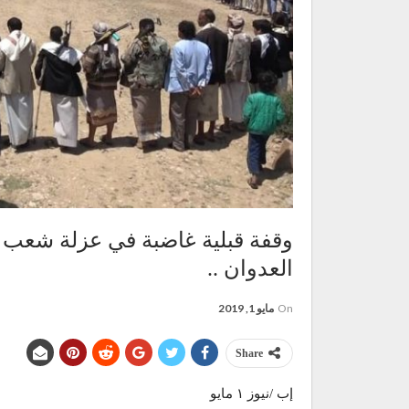
وقفة قبلية غاضبة في عزلة شعب 
العدوان ..
On
مايو 1, 2019
Share
إب /نيوز ١ مايو