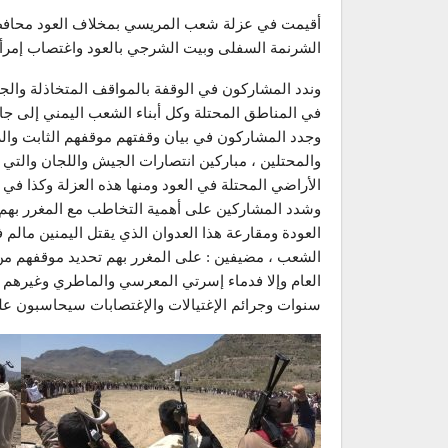
أقيمت في عزلة شعب المريسي بمخلاف العود محافظة 
الشرنمة السفلى وبيت الشرجي بالعود واغتصاب إمرأة 
وندد المشاركون في الوقفة بالمواقف المتخاذلة والجبا
في المناطق المحتلة وكل أبناء الشعب اليمني إلى جانب
وجدد المشاركون في بيان وقفتهم موقفهم الثابت وال
والمحتلين ، مباركين انتصارات الجيش واللجان والتي
الأراضي المحتلة في العود ومنها هذه العزلة وكذا في 
وشدد المشاركين على أهمية التخاطب مع المغرر بهم م
العودة ومقارعة هذا العدوان الذي يقتل اليمنين مالم ف
الشعب ، مضيفين : على المغرر بهم تحديد موقفهم من 
العام وإلا فدماء إسرتي المعرسي والماطري وغيرهم
سنوات وجرائم الإغتيالات والإغتصابات سيحاسبون عليه