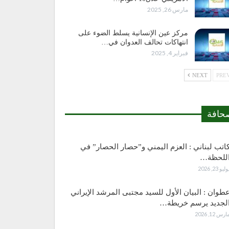
مارس 26, 2025
مركز عين الإنسانية يسلط الضوء على
انتهاكات تحالف العدوان في…
فبراير 4, 2025
NEXT
حافة
اتب لبناني : العزم اليمني و”حصار الحصار” في
للحظة…
وليو 23, 2026
طوان : البيان الأول للسيد مجتبى المرشد الإيراني
لجديد يرسم خريطة…
ارس 12, 2026