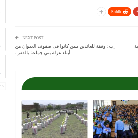
ع
و
ReddIt
م
NEXT POST
ا
ف
ة
إب : وقفة للعائدين ممن كانوا في صفوف العدوان من
أبناء عزلة بني جماعة بالقفر .
ب
ا
ف
PREV