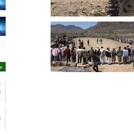
PREV
ص
ك
ا
ي
ع
ا
م