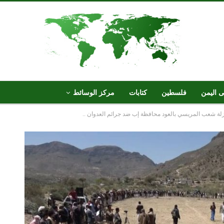
ى اليمن
فلسطين
كتابات
مركز الوسائط
لة شعب المريسي بالعود محافظة إب ضد جرائم العدوان ..