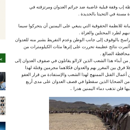
إب وقفة قبلية غاضبة ضد جرائم العدوان ومرتزقته في
مسنة في التحيتا بالحديدة .
نة للانظمة الحقوقية التي ينبغي على اليمنين أن يتحركوا سيما
هم لطرد المحتلين والغزاة .
راسخ بالوقوف إلى جانب الوطن وعدم التفريط بشبر منه للعدوان
 أثمرت نتائج عظيمة تحررت على إثرها مئات الكيلومترات من
محافظة الضالع .
ي
ن أبناء هذا الشعب الذين لازالو يقاتلون في صفوف العدوان إلى
لا فرق بين المغرر بهم والعدوان فكلاهما مجرمين وقتلة لهذا
أعمال القتل الممنهج لهذا الشعب والإستفادة من قرار العفو
 من الضحايا الذين سقطوا في قصف العدوان على مدى أربع
ا فلن تذهب دماء اليمنين هدرا ..