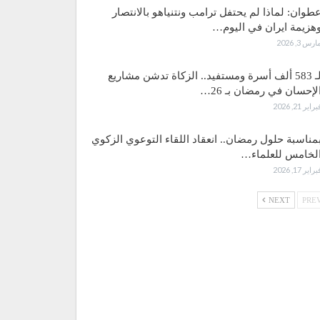
طوان: لماذا لم يحتفل ترامب ونتنياهو بالانتصار
هزيمة ايران في اليوم…
ارس 3, 2026
لـ 583 ألف أسرة ومستفيد.. الزكاة تدشن مشاريع
لإحسان في رمضان بـ 26…
براير 21, 2026
مناسبة حلول رمضان.. انعقاد اللقاء التوعوي الزكوي
لخامس للعلماء…
براير 17, 2026
NEXT