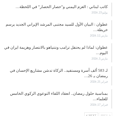
كاتب لبناني : العزم اليمني و”حصار الحصار” في اللحظة…
يوليو 23, 2026
عطوان : البيان الأول للسيد مجتبى المرشد الإيراني الجديد يرسم
خريطة…
مارس 12, 2026
عطوان: لماذا لم يحتفل ترامب ونتنياهو بالانتصار وهزيمة ايران في
اليوم…
مارس 3, 2026
لـ 583 ألف أسرة ومستفيد.. الزكاة تدشن مشاريع الإحسان في
رمضان بـ 26…
فبراير 21, 2026
بمناسبة حلول رمضان.. انعقاد اللقاء التوعوي الزكوي الخامس
للعلماء…
فبراير 17, 2026
NEXT
PREV