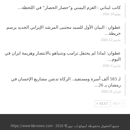
كاتب لبناني : العزم اليمني و”حصار الحصار” في اللحظة…
يوليو 23, 2026
عطوان : البيان الأول للسيد مجتبى المرشد الإيراني الجديد يرسم
خريطة…
مارس 12, 2026
عطوان: لماذا لم يحتفل ترامب ونتنياهو بالانتصار وهزيمة ايران في
اليوم…
مارس 3, 2026
لـ 583 ألف أسرة ومستفيد.. الزكاة تدشن مشاريع الإحسان في
رمضان بـ 26…
فبراير 21, 2026
NEXT
PREV
جميع الحقوق محفوظة لموقع إب نيوز© https://www.ibb-news.com - 2026