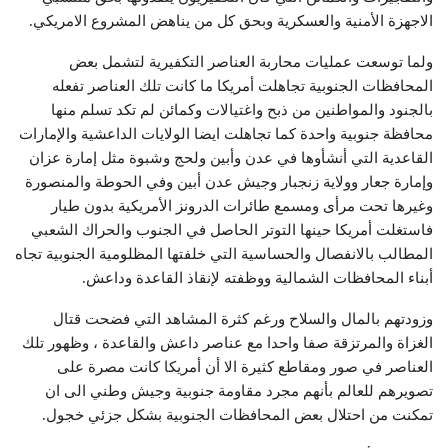
الاجهزة الأمنية والعسكرية وبحق كل من يناهض المشروع الامريكي.
ولما توسعت عمليات محاربة العناصر التكفيرية لتشمل بعض
المحافظات الجنوبية تجاهلت أمريكا ما كانت تلك العناصر تفعله
بالجنود والمواطنين من ذبح واغتيالات وكمائن لم تكد تسلم منها
محافظة جنوبية واحدة كما تجاهلت ايضا الولايات الداعشية والإمارات
القاعدية التي أنشأوها في عدن وأبين ولحج وشبوة مثل إمارة عزان
وإمارة جعار وولاية زنجبار وجيش عدن أبين وفي الحوطة والمنصورة
وغيرها تحت مرأى ومسمع طائرات الدرونز الأمريكية بدون طيار
فاستغلت أمريكا حينها التوتر الحاصل في الجنوب والحراك الشعبي
المطالب بالانفصال والحساسية التي خلفتها المظلومية الجنوبية تجاه
أبناء المحافظات الشمالية ووظفته لإنقاذ القاعدة وداعش.
وزودتهم بالمال والسلاح ورغم كثرة المشاهد التي فضحت قتال
الغزاة والمرتزقة صفا واحدا مع عناصر داعش والقاعدة ، وظهور تلك
العناصر في صور ومقاطع كثيرة الا أن أمريكا كانت مصرة على
تصويرهم للعالم بأنهم مجرد مقاومة جنوبية وجيش وطني الى ان
تمكنت من احتلال بعض المحافظات الجنوبية بشكل جزئي خجول.