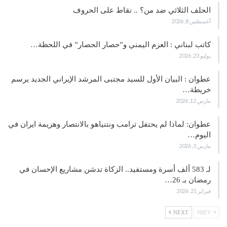
الحلف الثلاثي ضد من؟ .. نقاط على الحروف
أغسطس 8, 2026
كاتب لبناني : العزم اليمني و”حصار الحصار” في اللحظة…
يوليو 23, 2026
عطوان : البيان الأول للسيد مجتبى المرشد الإيراني الجديد يرسم
خريطة…
مارس 12, 2026
عطوان: لماذا لم يحتفل ترامب ونتنياهو بالانتصار وهزيمة ايران في
اليوم…
مارس 3, 2026
لـ 583 ألف أسرة ومستفيد.. الزكاة تدشن مشاريع الإحسان في
رمضان بـ 26…
فبراير 21, 2026
NEXT
PREV