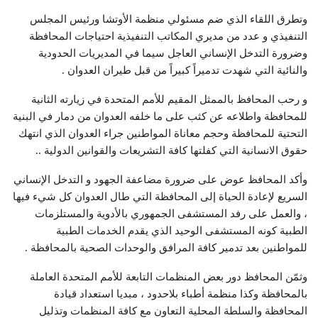
وتطرق اللقاء الذي ضم مسئولي منظمة الأوتشا ورئيس المجلس
التنفيذي و عدد من مديري المكاتب التنفيذية احتياجات المحافظة
وضرورة التدخل الإنساني العاجل سيما في المديريات الحدودية
والنائية التي شهدت تدميراً كبيراً من قبل طيران العدوان .
و رحب المحافظ بالممثل المقيم للأمم المتحدة في زيارته الثانية
للمحافظة واطلاعه عن كثب على ما خلفه العدوان من دمار في البنية
التحتية للمحافظة وحجم معاناة المواطنين جراء العدوان الذي انتهك
حقوق الانسانية التي كفلتها كافة التشريعات والقوانين الدولية ..
وأكد المحافظ عوض على ضرورة مضاعفة الجهود و التدخل الإنساني
السريع لإعادة الحياة إلى المحافظة التي طال العدوان كل شيء فيها
، والعمل على رفد المستشفى الجمهوري بالأدوية والمستلزمات
الطبية كونه المستشفى الوحيد الذي يقدم الخدمات الطبية
للمواطنين بعد تدمير كافة المرافق والوحدات الصحية بالمحافظة .
وثمّن المحافظ دور بعض المنظمات التابعة للأمم المتحدة العاملة
بالمحافظة وكذا منظمة أطباء بلاحدود ، مبديا استعداد قيادة
المحافظة والسلطة المحلية التعاون مع كافة المنظمات وتذليل