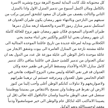
كل محتوياته تلك كانت البداية لتصبح النزهة نزوح وتشريد الاسرة
بالكامل وماان اكتمل أسبوع من تدمير المنزل الاول واذا بالمنزل
الثاني والثالث يقصف من طيران ال سعود لتلتحق أسرتين بركب من
سبقهم من النازحين وباانتهاء شهر رمضان يكون طيران العدوان قد
استكمل تدمير منازل رموز الاسره والحصيلة اربعه منازل دمرها
طيران العدوان السعودي فكان شهر رمضان شهر نزوح للعائلة كاملة
.ان شهر رمضان يعني لنا الكثير والكثير نحن ابناء محمد يحي
الكحلاني وبداية لمرحلة جديدة من تاريخ عائلتنا الموحده المثالية الى
عائلة مشتته نازحة من المنازل العامرة الى بيوت وشقق الايجار من
عائلة موحدة داخل الوطن الى عايلة موزعة عل عدد من الدول بعد ان
تمكن العدوان من تدمير كلشئ جميل في عائلتنا بمافي ذالك تدمير
كامل منازل الآباء والأجداد ومسقط الرأس في ظفير حجة وكان
العدوان قد قرر نفي العائلة وليس مجرد النزوح المؤقت هانحن في
العام الخامس نقول للعدوان ومرتزقته خسئتم لن ترهبنا طيرانهم
ولاصواريخهم ولا تناولات كتابكم الوطن أغلى وأحب إلينا من كنوز
الارض لن نفرط في وطننا ولن نسمح بالانتقاص من يمنيتنا ووطنيتنا
سنضل في صف الوطن ماحيينا ولسان حالناقول الله تعالى (قل لن
يصيبنا الاماكتب الله لنا)كل عام والوطن الى خير صومامقبولاً وذنباً
مغفوراوحسبناالله ونعم الوكيل