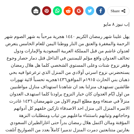
Share
إب نيوز ٨ مايو
يهل علينا شهر رمضان الكريم ١٤٤٠ هجرية مرحباً به شهر الصوم شهر
الرحمة والمغفرة والعتق من النار ووطنا اليمن للعام الخامس يتعرض
لعدوان غاشم من قبل المملكة العربية السعودية والإمارات ودول
تحالف العدوان واقع مؤلم لليمننين في الداخل قتل دمار حصار وجوع
وفقر نزوح شتات وعلى المستوي الشخصي كلما هل هلال رمضان
يستحضرني نزوح اسرتي أولادي من المنزل الذي ترعرعوا فيه بحي
ذهبان بني الحارث ١٩١٥م الموافق١٤٣٦هجريه تحسباً لائية تهورات
طائشين تستهدف منزلنا بعد ان شاهدنا استهداف منازل مواطنيين
من اول ايّام العدوان كان خيار النزوح يراودنا كلما استهدف العدوان
منزلاً في صنعاء ومع مطلع اليوم الاول من شهرمضان ١٤٣٦ غادرت
الاسره المنزل الى منزل احد الاصدقاء تاركين خلفهم كل أدواتهم
وحاجاتهم وثيابهم باستثناء ماعليهم من ثياب ومتطلبات النزهة
المؤقتة وماان اكتمل هلال رمضان بدراً حتى اغارالطيران السعودي
بغارتين متتابعتين دمرت المنزل تدميرا كاملاً بعدد من الصواريخ آتلفت