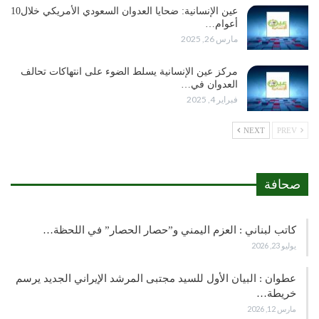
عين الإنسانية: ضحايا العدوان السعودي الأمريكي خلال10
أعوام…
مارس 26, 2025
مركز عين الإنسانية يسلط الضوء على انتهاكات تحالف
العدوان في…
فبراير 4, 2025
NEXT
PREV
صحافة
كاتب لبناني : العزم اليمني و”حصار الحصار” في اللحظة…
يوليو 23, 2026
عطوان : البيان الأول للسيد مجتبى المرشد الإيراني الجديد يرسم
خريطة…
مارس 12, 2026