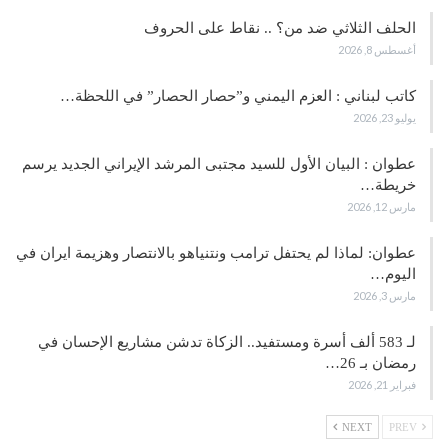
الحلف الثلاثي ضد من؟ .. نقاط على الحروف
أغسطس 8, 2026
كاتب لبناني : العزم اليمني و”حصار الحصار” في اللحظة…
يوليو 23, 2026
عطوان : البيان الأول للسيد مجتبى المرشد الإيراني الجديد يرسم
خريطة…
مارس 12, 2026
عطوان: لماذا لم يحتفل ترامب ونتنياهو بالانتصار وهزيمة ايران في
اليوم…
مارس 3, 2026
لـ 583 ألف أسرة ومستفيد.. الزكاة تدشن مشاريع الإحسان في
رمضان بـ 26…
فبراير 21, 2026
NEXT
PREV