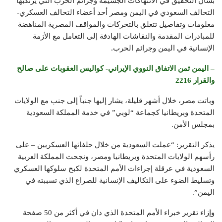
بشأن التحقيق في الانتهاكات الجسيمة وجرائم الحرب التي يرتكبها
التحالف السعودي في اليمن ومصر أحد أعضاء التحالف العسكري-
معلومات وتفاصيل تتعلق بالتحركات والمواقف المصرية المناهضة
للمبادرات المقدمة والنقاشات الهادفة إلى التعامل مع الأزمة
الإنسانية في اليمن وجرائم الحرب.
– اليمن ثمن الاتفاق النووي الإيراني- كواليس العقوبات على صالح
والقرار 2216
وباتت مصر، خلال أشهر قليلة، يشار إليها جنباً إلى جنب مع الولايات
المتحدة وبريطانيا كجماعة “لوبي” في خدمة المملكة السعودية
بمجلس الأمن.
يذكر التقرير: “عملت السعودية من خلال حلفائها العسكريين – على
رأسهم الولايات المتحدة وبريطانيا ومصر، ونجحت المملكة العربية
السعودية في عرقلة إجراءات الأمم المتحدة لكبح سلوكها العسكري
وتسليط الضوء على التكاليف الإنسانية للصراع الذي تسببته في
اليمن”.
وإزاء تقرير خبراء الأمم المتحدة الذي دان في أكثر من 50 صفحة