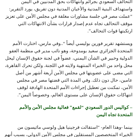
التحالف السعودي بجرائم وانتهاكات بحق المدنيين في اليمن
واستهداف البنية المدنية والأعيان المدنية دون تفريق، يورد التقرير:
“عملت مصر في جلسة مشاورات مغلقة في مجلس الأمن على تعزيز
موقف التحالف تجاه عدم إصدار قرارات بشأن الانتهاكات التي
ارتكبتها قوات التحالف”.
ويستشهد تقرير فورين بوليسي أيضاً “..وفي مارس، اختارت الأمم
المتحدة الجزائري سعيد بومدوحة، وهو نائب مدير في منظمة العفو
الدولية وخبير في الشأن اليمني، عضواً في لجنة حقوق الإنسان ليحل
محل واحد من الخبراء المنتهية ولايته في اللجنة. ولكن تحرك القاهرة،
التي مضى على عضويتها في مجلس الأمن أربعة أشهر من أصل
عامين، حال دون ذلك. وفي المدة التي قضتها مصر في مجلس
الأمن، تمكنت من تعطيل إجراءات الأمم المتحدة الهادفة لوقف
انتهاكات حقوق الإنسان على مستوى العالم، وخصوصاً اليمن”.
– كواليس الدور السعودي “لقمع” فعالية مجلس الأمن والأمم
المتحدة تجاه اليمن
بينما -وهذا العام- “استقالت فرجينيا هيل ولوسي ماثيسون من
الخبراء المتخصصين المستقلين في مجلس الأمن الدولي، بسبب أنهم