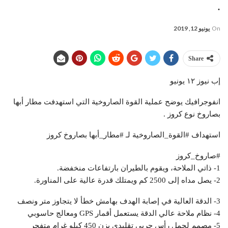
.
On
يونيو 12, 2019
Share
إب نيوز ١٢ يونيو
انفوجرافيك يوضح عملية القوة الصاروخية التي استهدفت مطار أبها
بصاروخ نوع كروز .
استهداف #القوة_الصاروخية لـ #مطار_أبها بصاروخ كروز
#صاروخ_كروز
1- ذاتي الملاحة، ويقوم بالطيران بارتفاعات منخفضة.
2- يصل مداه إلى 2500 كم ويمتلك قدرة عالية على المناورة.
3- الدقة العالية في إصابة الهدف بهامش خطأ لا يتجاوز متر ونصف
4- نظام ملاحة عالي الدقة يستعمل أقمار GPS ومعالج حاسوبي
5- مصمم لحمل رأس حربي تقليدي يزن 450 كيلو غرام متفجر