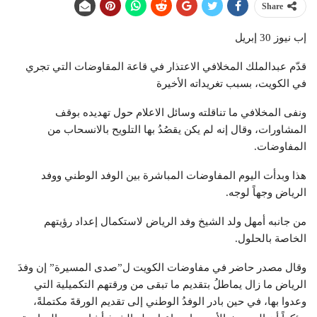
Share
إب نيوز 30 إبريل
قدّم عبدالملك المخلافي الاعتذار في قاعة المقاوضات التي تجري
في الكويت، بسبب تغريداته الأخيرة
ونفى المخلافي ما تناقلته وسائل الاعلام حول تهديده بوقف
المشاورات، وقال إنه لم يكن يقصُدُ بها التلويح بالانسحاب من
المفاوضات.
هذا وبدأت اليوم المفاوضات المباشرة بين الوفد الوطني ووفد
الرياض وجهاً لوجه.
من جانبه أمهل ولد الشيخ وفد الرياض لاستكمال إعداد رؤيتهم
الخاصة بالحلول.
وقال مصدر حاضر في مفاوضات الكويت ل”صدى المسيرة” إن وفدَ
الرياض ما زال يماطلُ بتقديم ما تبقى من ورقتهم التكميلية التي
وعدوا بها، في حين بادر الوفدُ الوطني إلى تقديم الورقةَ مكتملةً،