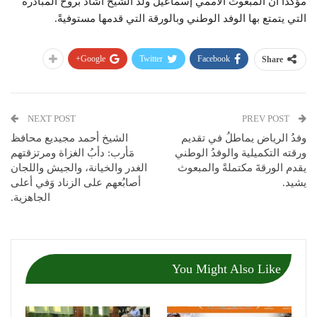
مؤكداً أن المبعوث الأممي إسماعيل ولد الشيخ أشاد بروح المبادرة
التي يتمتع بها الوفد الوطني وبالورقة التي قدمها مستوفيةً.
Google+
Twitter
Facebook
Share
NEXT POST
PREV POST
وفدُ الرياض يماطلُ في تقديم
الشيخ أحمد مجيديع محافظ
ورقته التكميلية والوفدُ الوطني
مَأرب: دأبُ الغزاة ومرتزقتهم
يقدم الورقةَ مكتملةً والمبعوث
الغدر والخيانة، والجيش واللجان
يشيد.
أصابُعهم على الزناد وَفي أعلى
الجاهزية.
You Might Also Like