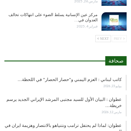
مارس 26, 2025
مركز عين الإنسانية يسلط الضوء على انتهاكات تحالف
العدوان في…
فبراير 4, 2025
NEXT
PREV
صحافة
كاتب لبناني : العزم اليمني و”حصار الحصار” في اللحظة…
يوليو 23, 2026
عطوان : البيان الأول للسيد مجتبى المرشد الإيراني الجديد يرسم
خريطة…
مارس 12, 2026
عطوان: لماذا لم يحتفل ترامب ونتنياهو بالانتصار وهزيمة ايران في