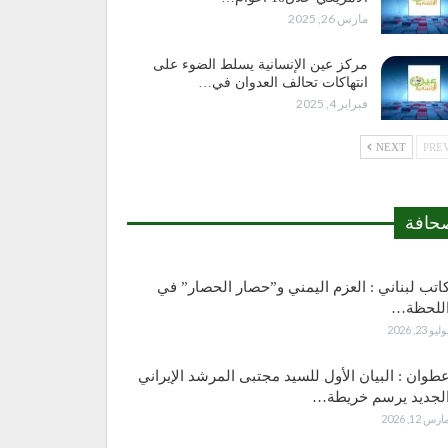
مارس 26, 2025
مركز عين الإنسانية يسلط الضوء على
انتهاكات تحالف العدوان في…
فبراير 4, 2025
NEXT
حافة
اتب لبناني : العزم اليمني و”حصار الحصار” في
للحظة…
وليو 23, 2026
طوان : البيان الأول للسيد مجتبى المرشد الإيراني
لجديد يرسم خريطة…
ارس 12, 2026