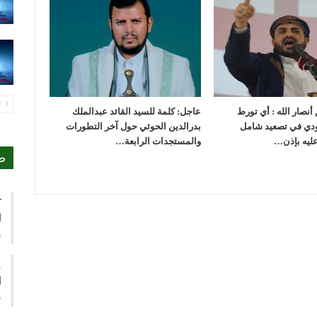
PREV
أنصار الله : أي تورط
عاجل: كلمة للسيد القائد عبدالملك
ودي في تصعيد شامل
بدرالدين الحوثي حول آخر التطورات
عليه بإذن…
والمستجدات الرابعة…
ص
ك
ا
ي
ع
ا
م