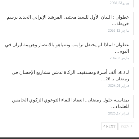
يوليو 23, 2026
عطوان : البيان الأول للسيد مجتبى المرشد الإيراني الجديد يرسم
خريطة…
مارس 12, 2026
عطوان: لماذا لم يحتفل ترامب ونتنياهو بالانتصار وهزيمة ايران في
اليوم…
مارس 3, 2026
لـ 583 ألف أسرة ومستفيد.. الزكاة تدشن مشاريع الإحسان في
رمضان بـ 26…
فبراير 21, 2026
بمناسبة حلول رمضان.. انعقاد اللقاء التوعوي الزكوي الخامس
للعلماء…
فبراير 17, 2026
NEXT
PREV