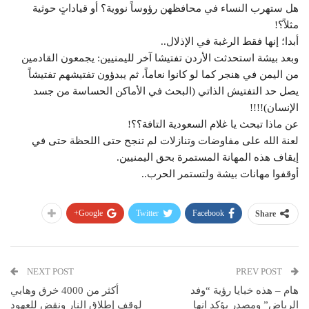
هل ستهرب النساء في محافظهن رؤوساً نووية؟ أو قياداتٍ حوثية
مثلاً؟!
أبدا؛ إنها فقط الرغبة في الإذلال..
وبعد بيشة استحدثت الأردن تفتيشا آخر لليمنيين: يجمعون القادمين
من اليمن في هنجر كما لو كانوا نعاماً، ثم يبدؤون تفتيشهم تفتيشاً
يصل حد التفتيش الذاتي (البحث في الأماكن الحساسة من جسد
الإنسان)!!!!
عن ماذا تبحث يا غلام السعودية التافة؟؟!
لعنة الله على مفاوضات وتنازلات لم تنجح حتى اللحظة حتى في
إيقاف هذه المهانة المستمرة بحق اليمنيين.
أوقفوا مهانات بيشة ولتستمر الحرب..
Google+
Twitter
Facebook
Share
NEXT POST
PREV POST
هام – هذه خبايا رؤية “وفد
أكثر من 4000 خرق وهابي
الرياض” ومصدر يؤكد انها
لوقف إطلاق النار ونقض للعهود