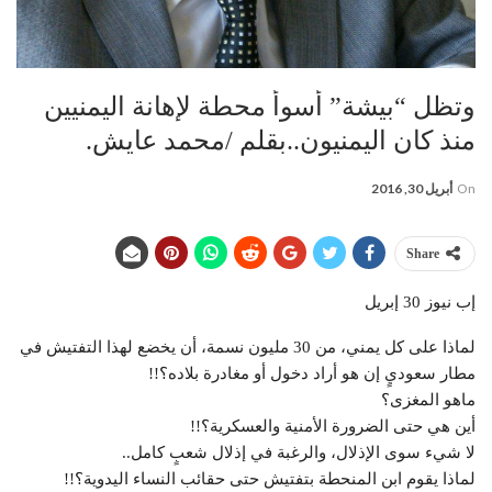
وتظل “بيشة” أسوأ محطة لإهانة اليمنيين
منذ كان اليمنيون..بقلم /محمد عايش.
On
أبريل 30, 2016
Share
إب نيوز 30 إبريل
لماذا على كل يمني، من 30 مليون نسمة، أن يخضع لهذا التفتيش في
مطار سعوديٍ إن هو أراد دخول أو مغادرة بلاده؟!!
ماهو المغزى؟
أين هي حتى الضرورة الأمنية والعسكرية؟!!
لا شيء سوى الإذلال، والرغبة في إذلال شعبٍ كامل..
لماذا يقوم ابن المنحطة بتفتيش حتى حقائب النساء اليدوية؟!!