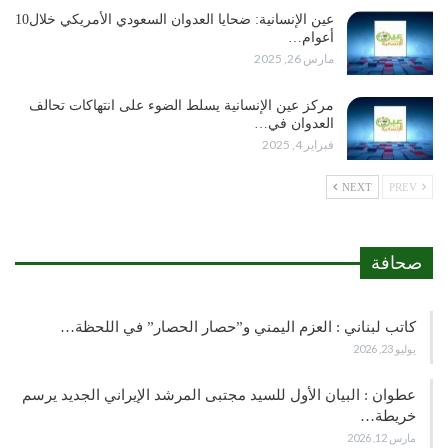
عين الإنسانية: ضحايا العدوان السعودي الأمريكي خلال10
أعوام…
مارس 26, 2025
مركز عين الإنسانية يسلط الضوء على انتهاكات تحالف
العدوان في…
فبراير 4, 2025
NEXT
PREV
صحافة
كاتب لبناني : العزم اليمني و”حصار الحصار” في اللحظة…
يوليو 23, 2026
عطوان : البيان الأول للسيد مجتبى المرشد الإيراني الجديد يرسم
خريطة…
مارس 12, 2026