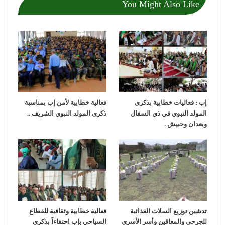
You Might Also Like
إب : فعاليات خطابية بذكرى
فعالية خطابية لأمن إب بمناسبة
المولد النبوي في ذي السفال
ذكرى المولد النبوي الشريف ..
وبعدان وحبيش .
تدشين توزيع السلات الغذائية
فعالية خطابية وثقافية للقطاع
للجرحى والمعاقين وأسر الأسرى
السياحي بإب احتفاءاً بذكرى