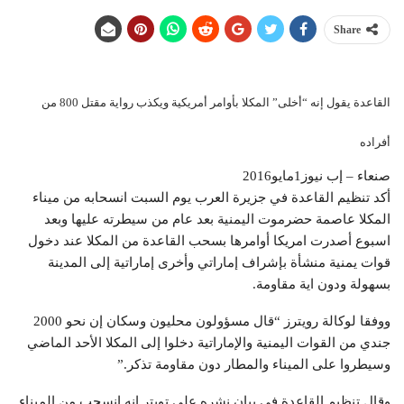
Share
القاعدة يقول إنه “أخلى” المكلا بأوامر أمريكية ويكذب رواية مقتل 800 من
أفراده
صنعاء – إب نيوز1مايو2016
أكد تنظيم القاعدة في جزيرة العرب يوم السبت انسحابه من ميناء
المكلا عاصمة حضرموت اليمنية بعد عام من سيطرته عليها وبعد
اسبوع أصدرت امريكا أوامرها بسحب القاعدة من المكلا عند دخول
قوات يمنية منشأة بإشراف إماراتي وأخرى إماراتية إلى المدينة
بسهولة ودون اية مقاومة.
ووفقا لوكالة رويترز “قال مسؤولون محليون وسكان إن نحو 2000
جندي من القوات اليمنية والإماراتية دخلوا إلى المكلا الأحد الماضي
وسيطروا على الميناء والمطار دون مقاومة تذكر.”
وقال تنظيم القاعدة في بيان نشره على تويتر إنه انسحب من الميناء