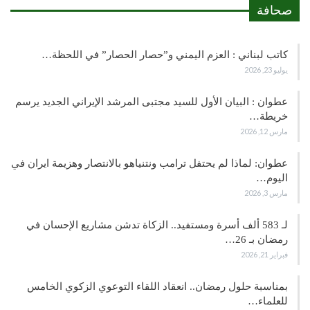
صحافة
كاتب لبناني : العزم اليمني و”حصار الحصار” في اللحظة…
يوليو 23, 2026
عطوان : البيان الأول للسيد مجتبى المرشد الإيراني الجديد يرسم
خريطة…
مارس 12, 2026
عطوان: لماذا لم يحتفل ترامب ونتنياهو بالانتصار وهزيمة ايران في
اليوم…
مارس 3, 2026
لـ 583 ألف أسرة ومستفيد.. الزكاة تدشن مشاريع الإحسان في
رمضان بـ 26…
فبراير 21, 2026
بمناسبة حلول رمضان.. انعقاد اللقاء التوعوي الزكوي الخامس
للعلماء…