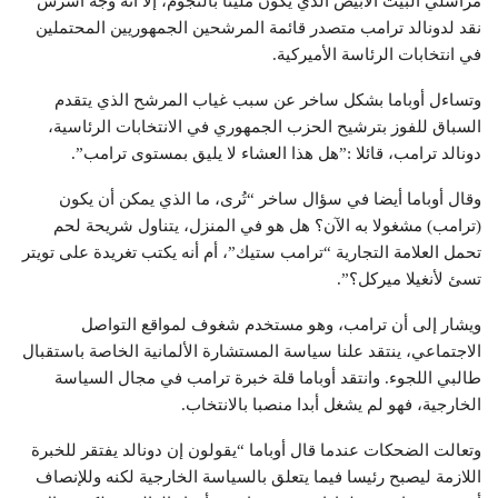
مراسلي البيت الأبيض الذي يكون مليئا بالنجوم، إلا أنه وجه أشرس
نقد لدونالد ترامب متصدر قائمة المرشحين الجمهوريين المحتملين
في انتخابات الرئاسة الأميركية.
وتساءل أوباما بشكل ساخر عن سبب غياب المرشح الذي يتقدم
السباق للفوز بترشيح الحزب الجمهوري في الانتخابات الرئاسية،
دونالد ترامب، قائلا :”هل هذا العشاء لا يليق بمستوى ترامب”.
وقال أوباما أيضا في سؤال ساخر “تُرى، ما الذي يمكن أن يكون
(ترامب) مشغولا به الآن؟ هل هو في المنزل، يتناول شريحة لحم
تحمل العلامة التجارية “ترامب ستيك”، أم أنه يكتب تغريدة على تويتر
تسئ لأنغيلا ميركل؟”.
ويشار إلى أن ترامب، وهو مستخدم شغوف لمواقع التواصل
الاجتماعي، ينتقد علنا سياسة المستشارة الألمانية الخاصة باستقبال
طالبي اللجوء. وانتقد أوباما قلة خبرة ترامب في مجال السياسة
الخارجية، فهو لم يشغل أبدا منصبا بالانتخاب.
وتعالت الضحكات عندما قال أوباما “يقولون إن دونالد يفتقر للخبرة
اللازمة ليصبح رئيسا فيما يتعلق بالسياسة الخارجية لكنه وللإنصاف