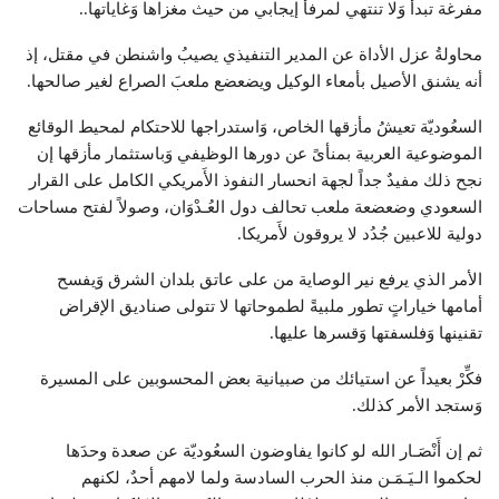
مفرغة تبدأ وَلا تنتهي لمرفأ إيجابي من حيث مغزاها وَغاياتها..
محاولةُ عزل الأداة عن المدير التنفيذي يصيبُ واشنطن في مقتل، إذ
أنه يشنق الأصيل بأمعاء الوكيل ويضعضع ملعبَ الصراع لغير صالحها.
السعُوديّة تعيشُ مأزقها الخاص، وَاستدراجها للاحتكام لمحيط الوقائع
الموضوعية العربية بمنأىً عن دورها الوظيفي وَباستثمار مأزقها إن
نجح ذلك مفيدٌ جداً لجهة انحسار النفوذ الأَمريكي الكامل على القرار
السعودي وضعضعة ملعب تحالف دول العُـدْوَان، وصولاً لفتح مساحات
دولية للاعبين جُدُد لا يروقون لأَمريكا.
الأمر الذي يرفع نير الوصاية من على عاتق بلدان الشرق وَيفسح
أمامها خياراتٍ تطور ملبيةً لطموحاتها لا تتولى صناديق الإقراض
تقنينها وَفلسفتها وَقسرها عليها.
فكِّرْ بعيداً عن استيائك من صبيانية بعض المحسوبين على المسيرة
وَستجد الأمر كذلك.
ثم إن أَنْصَـار الله لو كانوا يفاوضون السعُوديّة عن صعدة وحدَها
لحكموا الـيَـمَـن منذ الحرب السادسة ولما لامهم أحدٌ، لكنهم