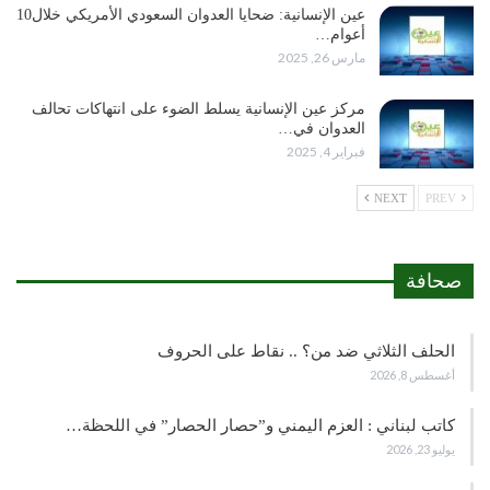
عين الإنسانية: ضحايا العدوان السعودي الأمريكي خلال10
أعوام…
مارس 26, 2025
مركز عين الإنسانية يسلط الضوء على انتهاكات تحالف
العدوان في…
فبراير 4, 2025
NEXT
PREV
صحافة
الحلف الثلاثي ضد من؟ .. نقاط على الحروف
أغسطس 8, 2026
كاتب لبناني : العزم اليمني و”حصار الحصار” في اللحظة…
يوليو 23, 2026