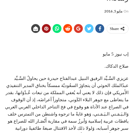
On
مايو 5, 2016
Share
إب نيوز 5 مايو
صلاح الدكاك.
عزيزي السَّـيِّد الرفيق النبيل عبدالفتاح حيدرة حين يحاولُ السَّـيِّد
عبدُالملك الحوثي أن يتجاوَزَ السعُوديّة ممسكاً بخناق المدير التنفيذي
الأَمريكي فإن ذلك لا يعني أنه يُعفي المملكة من تبعات عُـدْوَانها، بقدر
ما يتعاطى مع جوهر البلاء الكَوني، متجاوزاً أعراضَه، إذ أن الوقوف
في الصراع عند الأداة هو وقوع في فخ التناحر الداخلي العربي العربي
وَالـيَـمَـني الـيَـمَـني، وَهو غايةُ ما ترجوه واشنطن من التمترس خلف
يافطات عربية إسلامية وَأبرزُ سمة في مقاربة أَنْصَـار الله للصراع هو
سبر جوهر أسبابه، وَلولا ذلك لأخذ الاقتتال صبغةً طائفيةً دورانية