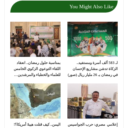
You Might Also Like
لـ 583 ألف أسرة ومستفيد..
بمناسبة حلول رمضان.. انعقاد
الزكاة تدشن مشاريع الإحسان
اللقاء التوعوي الزكوي الخامس
في رمضان بـ 26 مليار ريال (صور)
للعلماء والخطباء والمرشدين…
إعلامي مصري: حرب الجواسيس
اليمن.. كيف قتلت هيبةَ أمريكا؟!