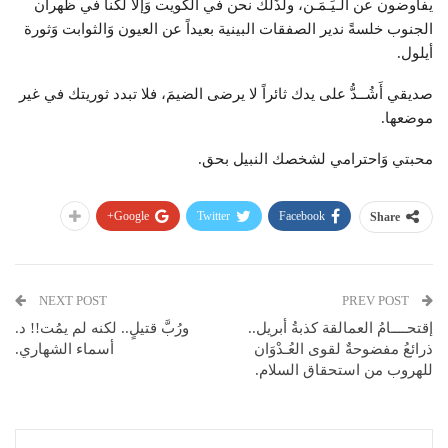
يفاوضون عن الـيَـمَـن، ولذَلك نحن في الكويت وَإلا لكنا في ظهران
الجنوب خلسةً ندير الصفقات البينية بعيداً عن العيون وَالثوابت وَثورة
أيلول.
صديقي أَشُــدُّ على يدك ثائراً لا يرضى الضيمَ، فلا تبدد ثوريتك في غير
موضعها.
محبتي وَاحترامي لشخصك النبيل بحق.
Google+
Twitter
Facebook
Share
NEXT POST
PREV POST
إقتحــــامُ العمالقة كذبةُ أبريل..
ورُبَّ قتيلٍ.. لكنه لم يمُت!! د.
ذرائعُ مفضوحةٌ لقوى العُـدْوَان
أسماء الشهاري.
للهروب من استحقاق السلام.