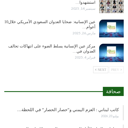
استشهدوا…
سبتمبر 14, 2025
عين الإنسانية: ضحايا العدوان السعودي الأمريكي خلال10
أعوام…
مارس 26, 2025
مركز عين الإنسانية يسلط الضوء على انتهاكات تحالف
العدوان في…
فبراير 4, 2025
NEXT
PREV
صحافة
كاتب لبناني : العزم اليمني و”حصار الحصار” في اللحظة…
يوليو 23, 2026