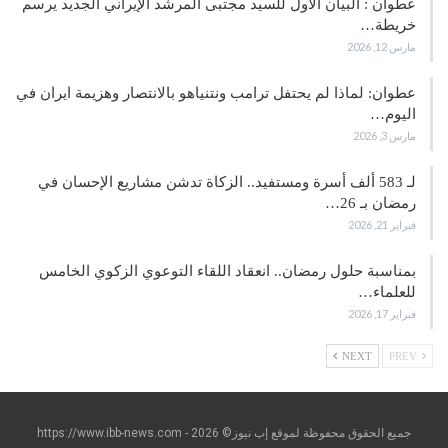
عطوان : البيان الأول للسيد مجتبى المرشد الإيراني الجديد يرسم
خريطة…
مارس 12, 2026
عطوان: لماذا لم يحتفل ترامب ونتنياهو بالانتصار وهزيمة ايران في
اليوم…
مارس 3, 2026
لـ 583 ألف أسرة ومستفيد.. الزكاة تدشن مشاريع الإحسان في
رمضان بـ 26…
فبراير 21, 2026
بمناسبة حلول رمضان.. انعقاد اللقاء التوعوي الزكوي الخامس
للعلماء…
فبراير 17, 2026
NEXT
PREV
جميع الحقوق محفوظة لموقع إب نيوز© https://www.ibb-news.com - 2026