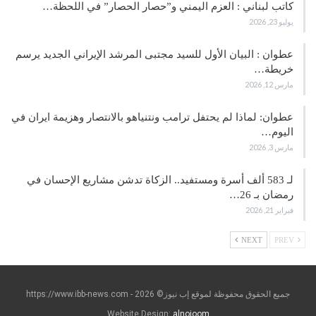
كاتب لبناني : العزم اليمني و”حصار الحصار” في اللحظة…
يوليو 23, 2026
عطوان : البيان الأول للسيد مجتبى المرشد الإيراني الجديد يرسم
خريطة…
مارس 12, 2026
عطوان: لماذا لم يحتفل ترامب ونتنياهو بالانتصار وهزيمة ايران في
اليوم…
مارس 3, 2026
لـ 583 ألف أسرة ومستفيد.. الزكاة تدشن مشاريع الإحسان في
رمضان بـ 26…
فبراير 21, 2026
NEXT
PREV
جميع الحقوق محفوظة لموقع إب نيوز© https://www.ibb-news.com - 2026
Website Design:
alnojoom