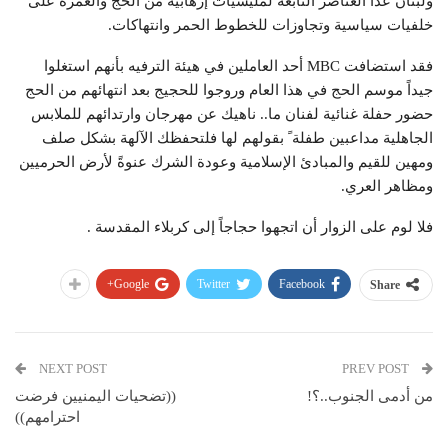
ولبنان عدا العناصر التابعة لمليشيات إرهابية من الحج والعمرة على
خلفيات سياسية وتجاوزات للخطوط الحمر وانتهاكات.
فقد استضافت MBC أحد العاملين في هيئة الترفيه بأنهم استغلوا
جيداً موسم الحج في هذا العام وروجوا للحجيج بعد انتهائهم من الحج
حضور حفلة غنائية لفنان ما.. ناهيك عن مهرجان وارتدائهم للملابس
الجاهلية مداعبين طفلة ً بقولهم لها فلتحفظك الآلهة بشكل صلف
ومهين للقيم والمبادئ الإسلامية وعودة الشرك عنوةً لأرض الحرميين
ومظاهر العري.
فلا لوم على الزوار أن اتجهوا حجاجاً إلى كربلاء المقدسة .
Google+
Twitter
Facebook
Share
NEXT POST
PREV POST
من أدمى الجنوب..؟!
((تضحيات اليمنيين فرضت
احترامهم))