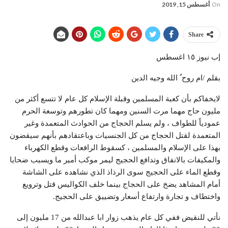
On
أغسطس 15, 2019
Share
إب نيوز ١٥ اغسطس
بقلم /ام روح ُ الله وجيه الدين
لايخفاكم بأن كعبة المسلمين وقبلة الإسلام كل عام لا تتسع أكثر من
مليون حاج مهما مرت السنين ومهما كان تطورهم وتوسعة الحرم
عمودياً للطواف ، ولم يسلم الحجاج من الحوادث المتعمدة وغير
المتعمدة لقتل الحجاج من كل الجنسيات وباعتقادهم بأنهم سيقضون
بهذا على الإسلام والمسلمين ، كسقوط الرافعات وقطع الكهرباء
والمكيفات بالانفاق وتدافع الحجيج ليمر موكب أمير ما ويسبب ضحايا
وقطع الماء على الحجيج سوى الرذاذ الذي نشاهده على الشاشة
أمام المشاهد يضخ على الحجاج بينما خلف الكواليس قتل وترويع
واختطاف و تجارة وارتفاع أسعار وتضييق على الحجيج.
نأتي للنقيض ففي كل عام يذهب زوار ابا عبدالله من 17 مليون إلى