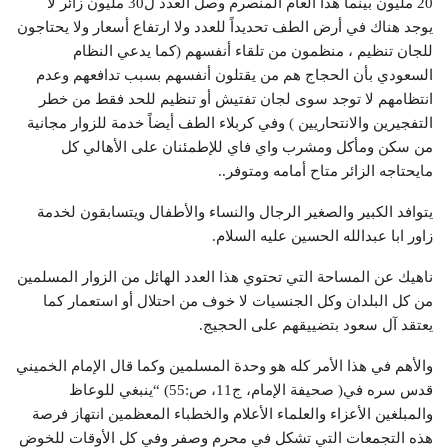
20 مليون بينما هذا العام المنصرم وصل العدد ل30 مليون زائر لا
يوجد هناك في أرض الطف تحديداً للعدد ولا ارتفاع أسعار ولا يحتاجون
للجان تنظيم ، منظمون من تلقاء أنفسهم (كما يدعي النظام
السعودي بأن الحجاج هم من يقتلون أنفسهم بسبب تدافعهم وعدم
انتظامهم لا توجد سوى لجان تفتيش أو تنظيم للحد فقط من خطر
التفجيرين والانتحاريين ) وفي كربلاء الطف أيضاً خدمة للزوار مجانية
من سكن ومأكل ومشرب واي فاي للإطمئنان على الأهالي كل
مايحتاجه الزائر متاح أمامه ومتوفر..
يتوافد الكبير والصغير الرجال والنساء والأطفال ويتسابقون لخدمة
زاور ابا عبدالله الحسين عليه السلام.
ناهيك عن المساحة التي تحتوي هذا العدد الهائل من الزوار المسلمين
من كل البلدان وكل الجنسيات لا خوف من احتلال أو استعمار كما
يعتقد آل سعود بتضييقهم على الحجيج.
والأهم في هذا الأمر كله هو وحدة المسلمين وكما قال الإمام الخميني
قدس سره في( صحيفة الإمام، ج11، ص:55) “ينبغي للوعاظ
والمبلغين الأعزاء والعلماء الأعلام والخطباء المعظمين انتهاز فرصة
هذه التجمعات التي تشكل في محرم وصفر وفي كل الأوقات للخوض