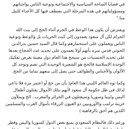
في قضايا الساحة السياسية والاجتماعية وتوعية الناس بواجباتهم
ومسؤولياتهم في هذه المرحلة التي يصطف فيها كل الأعداء للنيل
منا.”
ويفترض أن يكون هذا الوعظ في الحرم أثناء الحج إلى بيت الله
الحرام لكن آل سعود يعمدون إلى كبت الحريات بل والوعظ وتوعية
الناس ويعملون على استحمارهم وكما قال السيد حسين بدرالدين
الحوثي قدس سره بأنهم أولا يعمدون على تحديد عدد الحجاج بعدها
على تحديد الجنسيات من سيحج هذا العام دول معينة بغرض تفكيك
الوحدة الإسلامية فالحج هو الشعيرة الوحيدة التي تضم وتوحد كل
الألوان والأجناس والطوائف حتى يصل إلى منعهم تماما من الحج.
وكما نوه العالم الليبي هذا العام( بأن من حج أو اعتمر مرة فلا داعي
لذلك في ظل حكومة آل سعود لأنهم بتلك الأموال يقتلون أطفال
اليمن وليبيا وسوريا وسيقتلون في الجزائر والمغرب.. الخ ويملأون
خزينة ترامب والأوروبيين ذو العيون الزرقاء بأموال العرب والمسلمين
اللذين هم أحق بالرفاهية )
ورغم ذلك فالنظام السعودي يمنع بعض الدول كسوريا واليمن وقطر