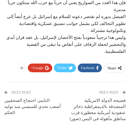
فإن هذا العدد من الصواريخ يعني أن حرباً مع حزب الله ستكون حرباً
مدمرة.
الفيصل بدوره لم تقتصر دعوته للسلام مع إسرائيل بل عرج أيضاً إلى
تطوير التحالف لكي يشمل جوانب تنسيق عسكرية واقتصادية
وتكنولوجية مشتركة.
وليس هذا ترحيباً سعودياً بفتح الأحضان لإسرائيل، بل عقد قران أبدي
والتحضير لحفلة الزفاف على أنقاض ما تبقى من القضية
الفلسطينية.
Google+
Twitter
Facebook
Share
NEXT POST
PREV POST
فضيحة الدولة الامريكية
التايمز: احتجاج الصحفيين
المتشدقة بالديمقراطية ذخائر
أصعب تحدي للسيسي منذ توليه
عنقودية أمريكية محظورة قرب
الحكم
مناطق مأهولة في اليمن (صور)