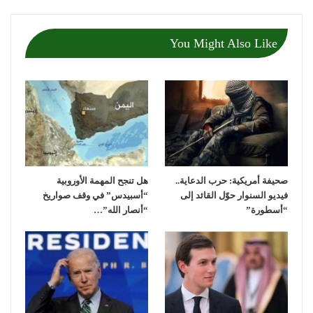
You Might Also Like
صحيفة أمريكية: حرب الدعاية..
هل تنجح المهمة الأوروبية
فيديو السنوار حوّل القائد إلى
“أسبيدس” في وقف صواريخ
“أسطورة”
“أنصار الله”…