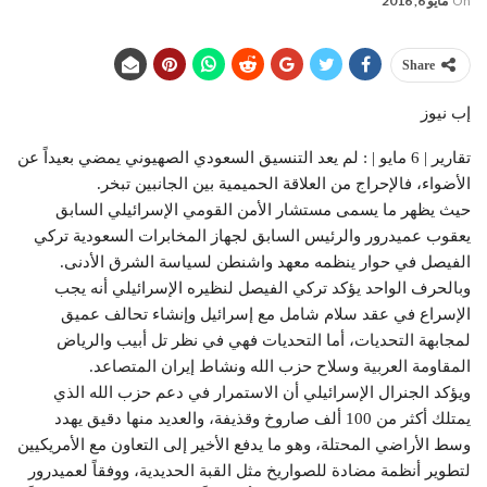
On
مايو 6, 2016
Share
إب نيوز
تقارير | 6 مايو | : لم يعد التنسيق السعودي الصهيوني يمضي بعيداً عن
الأضواء، فالإحراج من العلاقة الحميمية بين الجانبين تبخر.
حيث يظهر ما يسمى مستشار الأمن القومي الإسرائيلي السابق
يعقوب عميدرور والرئيس السابق لجهاز المخابرات السعودية تركي
الفيصل في حوار ينظمه معهد واشنطن لسياسة الشرق الأدنى.
وبالحرف الواحد يؤكد تركي الفيصل لنظيره الإسرائيلي أنه يجب
الإسراع في عقد سلام شامل مع إسرائيل وإنشاء تحالف عميق
لمجابهة التحديات، أما التحديات فهي في نظر تل أبيب والرياض
المقاومة العربية وسلاح حزب الله ونشاط إيران المتصاعد.
ويؤكد الجنرال الإسرائيلي أن الاستمرار في دعم حزب الله الذي
يمتلك أكثر من 100 ألف صاروخ وقذيفة، والعديد منها دقيق يهدد
وسط الأراضي المحتلة، وهو ما يدفع الأخير إلى التعاون مع الأمريكيين
لتطوير أنظمة مضادة للصواريخ مثل القبة الحديدية، ووفقاً لعميدرور