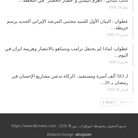
كاتب لبناني : العزم اليمني و”حصار الحصار” في اللحظة…
يوليو 23, 2026
عطوان : البيان الأول للسيد مجتبى المرشد الإيراني الجديد يرسم
خريطة…
مارس 12, 2026
عطوان: لماذا لم يحتفل ترامب ونتنياهو بالانتصار وهزيمة ايران في
اليوم…
مارس 3, 2026
لـ 583 ألف أسرة ومستفيد.. الزكاة تدشن مشاريع الإحسان في
رمضان بـ 26…
فبراير 21, 2026
NEXT
PREV
جميع الحقوق محفوظة لموقع إب نيوز© https://www.ibb-news.com - 2026
Website Design:
alnojoom