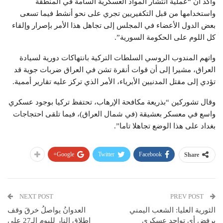
وأكد أن “عملية انتشار المواد العسكرية السامة في المنطقة
واستخدامها من قبل التكفيريين تجري على نحو أنشط فيما تسعى
بعض الدول الأعضاء في المجلس إلى تجاهل هذا الأمر بإصرار وإلقاء
كل اللوم على الحكومة السورية”.
واتهم المندوب الروسي السلطات التركية بانتهاكات دورية لسيادة
العراق، مشيرا إلى أن قوات أنقرة تشن في العراق ضربات جوية قد
تؤدي إلى مقتل المدنيين الأبرياء، الأمر الذي تركز عليه تقارير أممية.
وقال تشوركين “بذريعة مكافحة الإرهاب، تحتفظ تركيا بوجود عسكري
واسع في معسكر بعشيقة (في شمال العراق)، فيما تلقى احتجاجات
بغداد على هذا الوضع تجاهلا تاما”.
Google+
Twitter
Facebook
Share
NEXT POST
PREV POST
الثورية العليا: الشعب اليمني
العدوانُ يواصلُ خرقَ وقف
يرفض أي تواجد عسكري
إطلاق النار لليوم الـ27 على