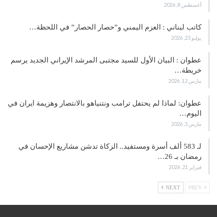
أغسطس 8, 2026
كاتب لبناني : العزم اليمني و”حصار الحصار” في اللحظة…
يوليو 23, 2026
عطوان : البيان الأول للسيد مجتبى المرشد الإيراني الجديد يرسم
خريطة…
مارس 12, 2026
عطوان: لماذا لم يحتفل ترامب ونتنياهو بالانتصار وهزيمة ايران في
اليوم…
مارس 3, 2026
لـ 583 ألف أسرة ومستفيد.. الزكاة تدشن مشاريع الإحسان في
رمضان بـ 26…
فبراير 21, 2026
NEXT
PREV