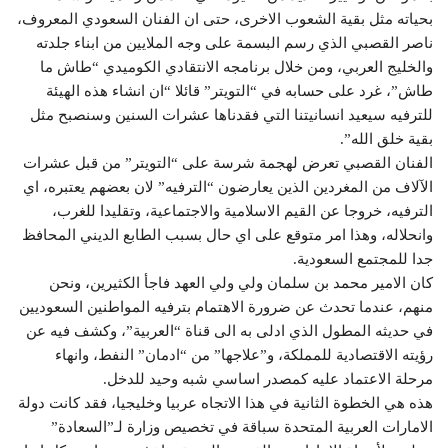
بحياته مثل بقية الشعوب الاخرى، حتى ان الفنان السعودي المعروف،
ناصر القصبي الذي رسم البسمة على وجه الملايين من ابناء جلدته
والخليج العربي، ومن خلال برنامجه الانتقادي الكوميدي “طاش ما
طاش”، غرد على حسابه في “التويتر” قائلا “ان انشاء هذه الهيئة
للترفيه سيعيد انسانيتنا التي فقدناها عشرات السنين وسنصبح مثل
بقية خلق الله”.
الفنان القصبي تعرض لهجمة شرسة على “التويتر” من قبل عشرات
الآلاف من المغردين الذين يعارضون “الترفيه” لان بعضهم يعتبره، اي
الترفيه، خروجا عن القيم الاسلامية والاجتماعية، وتقليدا للغرب،
وانحلاله، وهذا امر متوقع على اي حال بسبب الطابع الديني المحافظ
جدا للمجتمع السعودية.
كان الامير محمد بن سلمان ولي ولي العهد فاجأ الكثيرين، ونحن
منهم، عندما تحدث عن ضرورة الاهتمام بترفيه المواطنين السعوديين
في حديثه المطول الذي ادلى به الى قناة “العربية”، وكشف فيه عن
رؤيته الاقتصادية للمملكة، و”علاجها” من “ادمان” النفط، وانهاء
مرحلة الاعتماد عليه كمصدر اساسي شبه وحيد للدخل.
هذه هي الخطوة الثانية في هذا الاتجاه عربيا وخليجيا، فقد كانت دولة
الامارات العربية المتحدة سباقة في تخصيص وزارة لـ”السعادة”