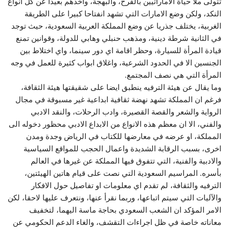
تتولى ملأ حياة الاماراتيين بالفرح، والبهجة، واخذهم بعيدا عن كل انواع
النكد، ولكن وضع الامارات التي تشهد انفتاحا كبيرا على الطريقة
الغربية، يختلف جذريا عن وضع المملكة العربية السعودية، حيث توجد
في الثانية شرطة دينية، ومذهب حنبلي وهابي للدولة، وقوانين تمنع
قيادة المرأة للسيارة، وحظر اقامة اي دور سينما، واي اختلاط بين
الجنسين الا في الحدود الشرعية، واغلاق ابواب كثيرة للعمل في وجه
المرأة التي هي نصف المجتمع.
وما يقال عن هيئة الترفيه ينطبق ايضا على شقيقتها هيئة الثقافة،
فرغم ان المملكة تشهد نهضة ثقافية ابداعية غير مسبوقة في مجال
الرواية والشعر والقصة القصيرة، وادب الرحلات، والنقد الادبي
والفني، الا ان معظم هذه الانواع من الابداع الادبي محظور دخوله الى
المملكة، او عرضه في معارضها للكتاب في الرياض وجدة ومدن
اخرى، بسبب الرقابة الشديدة واعمال الحجب للمواقع السياسية
والادبية والفنية، التي تتفوق فيها المملكة عن غيرها في العالم
بأسره. المراسيم السعودية التي نصت على قيام هاتين الهيئتين،
الترفيه والثقافة، لم تقدم اي معلومات او تفاصيل حول الافكار
والآليات التي سيتم اتباعها، وربما نقرأ عنها، ونتعرف عليها لاحقا، لكن
الامر المؤكد ان الشعب السعودي بحاجة ماسة اليهما، لتخفيف
معاناته خاصة في ظل اجراءات التقشف، والغاء الدعم الحكومي عن