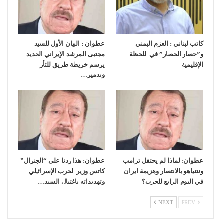
كاتب لبناني : العزم اليمني
عطوان : البيان الأول للسيد
و”حصار الحصار” في اللحظة
مجتبى المرشد الإيراني الجديد
الإقليمية
يرسم خريطة طريق للثأر
وتدمير…
عطوان: لماذا لم يحتفل ترامب
عطوان: هذا ردنا على “الجنرال”
ونتنياهو بالانتصار وهزيمة ايران
كاتس وزير الحرب الإسرائيلي
في اليوم الرابع للحرب؟
وتهديداته باغتيال السيد…
NEXT
PREV