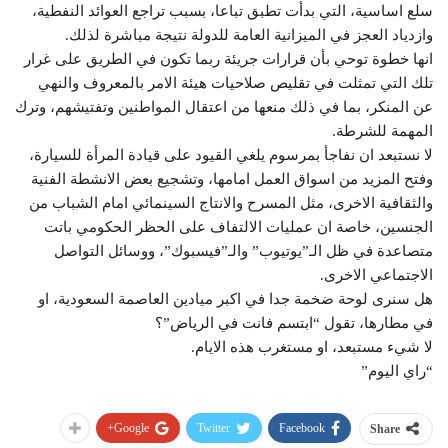
سلع اساسية، التي بدأت تطبق تباعا، بسبب تراجع العوائد النفطية،
وازدياد العجز في الميزانية العامة للدولة نتيجة مباشرة لذلك.
انها خطوة توحي بأن قرارات جريئة ربما تكون في الطريق على غرار
تلك التي تمثلت في تقليص صلاحيات هيئة الامر بالمعروف والنهي
عن المنكر، بما في ذلك منعها من اعتقال المواطنين وتفتيشهم، وترك
المهمة للشرطة.
لا نستبعد ان نفاجأ بمرسوم يلغي القيود على قيادة المرأة للسيارة،
وفتح المزيد من اسواق العمل امامها، وتشجيع بعض الانشطة الفنية
والثقافية الاخرى، مثل المسرح والانتاج السينمائي امام الشباب من
الجنسين، خاصة ان عمليات الالتفاف على الحظر الحكومي باتت
متصاعدة في ظل الـ”يوتيوب” والـ”فيسبوك”، ووسائل التواصل
الاجتماعي الاخرى.
هل سنرى لوحة ضخمة جدا في اكبر ميادين العاصمة السعودية، او
في مطارها، تقول “ابتسم فانت في الرياض”؟
لا شيء مستبعد، او مستغرب هذه الايام.
“راي اليوم”
Google+
Twitter
Facebook
Share