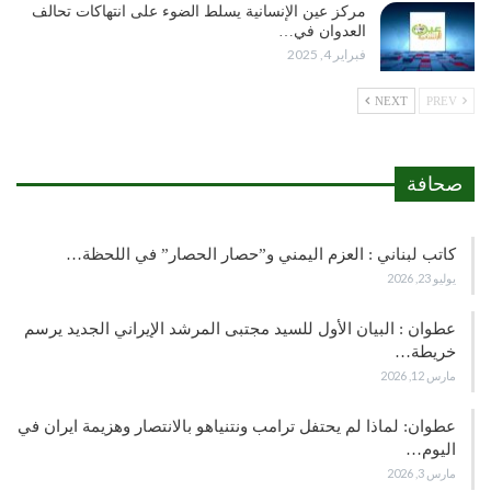
مركز عين الإنسانية يسلط الضوء على انتهاكات تحالف
العدوان في…
فبراير 4, 2025
NEXT
PREV
صحافة
كاتب لبناني : العزم اليمني و”حصار الحصار” في اللحظة…
يوليو 23, 2026
عطوان : البيان الأول للسيد مجتبى المرشد الإيراني الجديد يرسم
خريطة…
مارس 12, 2026
عطوان: لماذا لم يحتفل ترامب ونتنياهو بالانتصار وهزيمة ايران في
اليوم…
مارس 3, 2026