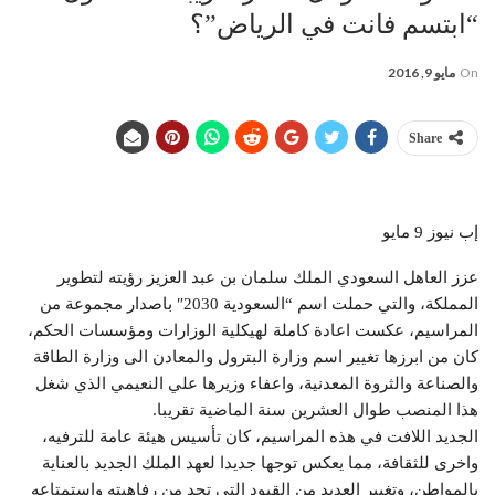
“ابتسم فانت في الرياض”؟
On
مايو 9, 2016
Share
إب نيوز 9 مايو
عزز العاهل السعودي الملك سلمان بن عبد العزيز رؤيته لتطوير
المملكة، والتي حملت اسم “السعودية 2030″ باصدار مجموعة من
المراسيم، عكست اعادة كاملة لهيكلية الوزارات ومؤسسات الحكم،
كان من ابرزها تغيير اسم وزارة البترول والمعادن الى وزارة الطاقة
والصناعة والثروة المعدنية، واعفاء وزيرها علي النعيمي الذي شغل
هذا المنصب طوال العشرين سنة الماضية تقريبا.
الجديد اللافت في هذه المراسيم، كان تأسيس هيئة عامة للترفيه،
واخرى للثقافة، مما يعكس توجها جديدا لعهد الملك الجديد بالعناية
بالمواطن، وتغيير العديد من القيود التي تحد من رفاهيته واستمتاعه