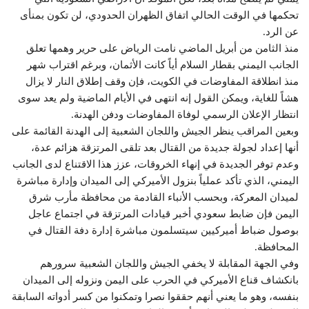
تحكمها في الوقت الحالي اتفاق الظهران الحدودي، لن تكون بمنأى
عن الرد.
منذ الثامن من أبريل الماضي نامت الرياض على حرير وهمها تعلق
الجانب اليمني بقطار السلام أياً كانت الأثمان، وبرغم اقتراب شهر
منذ انطلاقة المفاوضات في الكويت، فإن وقف إطلاق النار لا يزال
هشاً للغاية، ويمكن القول إنه انتهى في الأيام الماضية ولم يعد سوى
انتظار الإعلان الرسمي لوفاة المفاوضات ودفن الهدنة.
وبعين المراقب ينظر الجيش واللجان الشعبية إلى الهدنة القائمة على
أنها إعداد لجولة جديدة من القتال بعد تلقى المرتزقة هزائم عدة،
وعدم توفر الجديدة في إنهاء الخروقات، عزز هذا الاقتناع لدى الجانب
اليمني، الذي تأكد عملياً بنزول الأميركي إلى الميدان وإدارة مباشرة
لميدان المعركة، وبحسب الأنباء القادمة من محافظة مأرب شرق
اليمن فإن ضابط سعودي أخبر قيادات المرتزقة في اجتماع عاجل
بوصول ضباط أميركيين سيتسلمون مباشرة إدارة دفة القتال في
المحافظة.
وفي الجهة المقابلة لا يخفي الجيش واللجان الشعبية سرورهم
بانكشاف قناع الأميركي في الحرب على اليمن ونزوله إلى الميدان
بنفسه، وهو ما يعني أنهم حققوا نصرا وتمكنوا من كسر أدواته السابقة