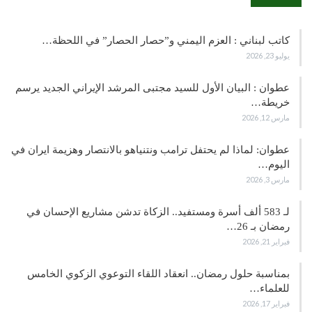
كاتب لبناني : العزم اليمني و”حصار الحصار” في اللحظة…
يوليو 23, 2026
عطوان : البيان الأول للسيد مجتبى المرشد الإيراني الجديد يرسم
خريطة…
مارس 12, 2026
عطوان: لماذا لم يحتفل ترامب ونتنياهو بالانتصار وهزيمة ايران في
اليوم…
مارس 3, 2026
لـ 583 ألف أسرة ومستفيد.. الزكاة تدشن مشاريع الإحسان في
رمضان بـ 26…
فبراير 21, 2026
بمناسبة حلول رمضان.. انعقاد اللقاء التوعوي الزكوي الخامس
للعلماء…
فبراير 17, 2026