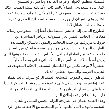
المتمثلة بتنظيم الإخوان وأفرعه القاعدة وداعش، والجيشين
الإماراتي والسعودي، وانتهاءاً بالشركات الأمريكية سيئة الصيت “بلاك
ووتر” و “داين جروب”، ومعروف عن الأمريكي اعتماده سياسة عدم
الظهور وفي الميدان اراجوزات – بحسب المصطلح المصري- تقوم
بحفظ مصالحه وتقاتل لأجله.
الصاروخ اليمني إلى خميس مشيط نقل أيضاً إلى السعوديين رسالة
مفادها أن الجانب اليمني يعي مسؤولية الرياض المباشرة عن
خروقات مرتزقتها من حيث التحشيد والتمويل بالسلاح والمساندة
بالغارات الجوية، ولن يتردد في مواجهتها وبصورة أعنف من السابق
ما دامت لا تحترم اتفاقاتها، والتي بالأساس أنقذت سمعة جيشها الذي
يعيش أسوأ حالاته منذ تأسيس المملكة التي تعاني وضعاً داخلياً
مضطرباً لا يوحي بكثير من الاطمئنان لمستقبل الحكم السعودي في
الجزيرة العربية، واليمنيون يفطنون لذلك.
الناطق الرسمي للقوات المسلحة العميد الركن شرف غالب لقمان
اعتبر إطلاق صاروخ بالستي على قاعدة خميس مشيط العسكرية، رداً
أولياً على استمرار العدوان والغارات الجوية التي بلغت أكثر من 94
غارة برغم إعلان وقف إطلاق النار.
وجدد العميد لقمان في تصريحه التزام الجيش اليمني واللجان
الشعبية بالتهدئة التي أعلنتها الأمم المتحدة، مع الاحتفاظ بحق الرد