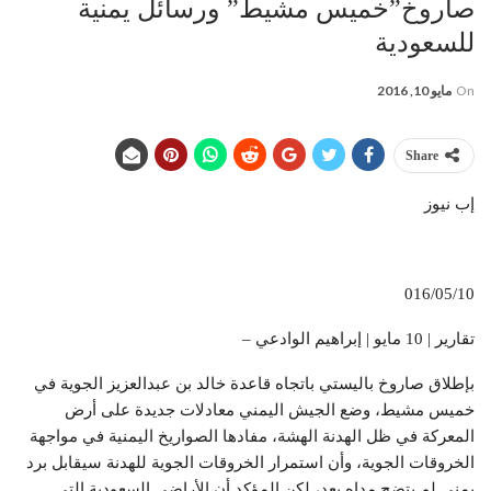
صاروخ”خميس مشيط” ورسائل يمنية
للسعودية
On
مايو 10, 2016
Share
إب نيوز
016/05/10
تقارير | 10 مايو | إبراهيم الوادعي –
بإطلاق صاروخ باليستي باتجاه قاعدة خالد بن عبدالعزيز الجوية في
خميس مشيط، وضع الجيش اليمني معادلات جديدة على أرض
المعركة في ظل الهدنة الهشة، مفادها الصواريخ اليمنية في مواجهة
الخروقات الجوية، وأن استمرار الخروقات الجوية للهدنة سيقابل برد
يمني لم يتضح مداه بعد، لكن المؤكد أن الأراضي السعودية التي