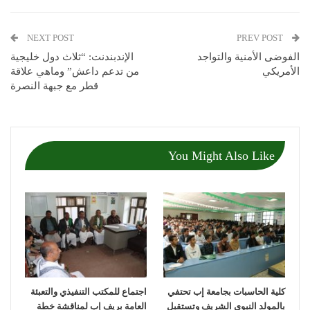
NEXT POST
PREV POST
الفوضى الأمنية والتواجد
الإندبندنت: “ثلاث دول خليجية
الأمريكي
من تدعم داعش” وماهي علاقة
قطر مع جبهة النصرة
You Might Also Like
كلية الحاسبات بجامعة إب تحتفي
اجتماع للمكتب التنفيذي والتعبئة
بالمولد النبوي الشريف وتستقبل
العامة بريف إب لمناقشة خطة