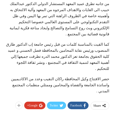
من جانبه تطرق عميد المعهد المستشار الدولي الدكتور عبدالملك
حبيب الى الغايات والاهداف المرجوه من المعهد وآلية الالتحاق به
وأهميته خاصة في الظروف الراهنة التي تمر بها اليمن وفي ظل
التقدم التكنولوجي على المستوى العالمي خصوصا التحكيم
اﻹلكتروني وبث روح التسامح والتصالح وايجاد مناعة فكرية ايمانية
قانونية قضائية بين المجتمع .
كما القيت بالمناسبة كلمات من قبل رئيس جامعة إب الدكتور طارق
المنصوب ورئيس نقابة المحامين بالمحافظة فضل الحسني و عميد
كلية الحقوق بجامعة تعز الدكتور محمد الدره تطرقت جميعها إلي
أهمية المعهد لتنمية الثقافة في المجتمع ، ونشر ثقافة اللجوء
للتحكيم .
حضر الافتتاح وكيل المحافظة راكان النقيب وعدد من الاكاديميين
واساتذة الجامعة والقضاة والمحامين وممثلي منظمات المجتمع
المدني .
Google+
Twitter
Facebook
Share