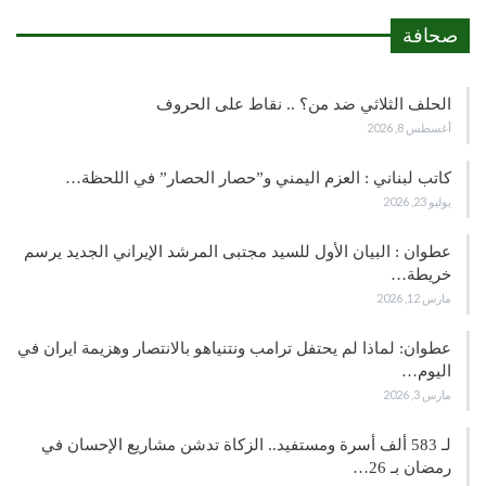
صحافة
الحلف الثلاثي ضد من؟ .. نقاط على الحروف
أغسطس 8, 2026
كاتب لبناني : العزم اليمني و”حصار الحصار” في اللحظة…
يوليو 23, 2026
عطوان : البيان الأول للسيد مجتبى المرشد الإيراني الجديد يرسم
خريطة…
مارس 12, 2026
عطوان: لماذا لم يحتفل ترامب ونتنياهو بالانتصار وهزيمة ايران في
اليوم…
مارس 3, 2026
لـ 583 ألف أسرة ومستفيد.. الزكاة تدشن مشاريع الإحسان في
رمضان بـ 26…