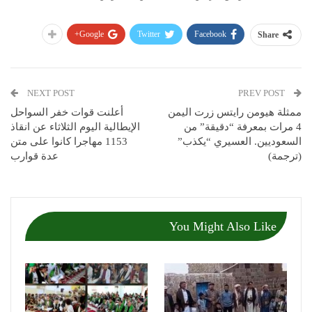
Google+
Twitter
Facebook
Share
NEXT POST
PREV POST
ممثلة هيومن رايتس زرت اليمن
أعلنت قوات خفر السواحل
4 مرات بمعرفة “دقيقة” من
الإيطالية اليوم الثلاثاء عن انقاذ
السعوديين. العسيري “يكذب”
1153 مهاجرا كانوا على متن
(ترجمة)
عدة قوارب
You Might Also Like