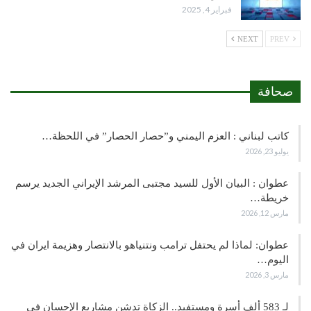
فبراير 4, 2025
NEXT
PREV
صحافة
كاتب لبناني : العزم اليمني و”حصار الحصار” في اللحظة…
يوليو 23, 2026
عطوان : البيان الأول للسيد مجتبى المرشد الإيراني الجديد يرسم
خريطة…
مارس 12, 2026
عطوان: لماذا لم يحتفل ترامب ونتنياهو بالانتصار وهزيمة ايران في
اليوم…
مارس 3, 2026
لـ 583 ألف أسرة ومستفيد.. الزكاة تدشن مشاريع الإحسان في