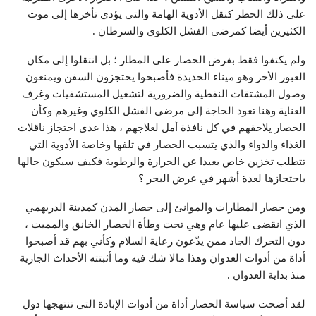
على ذلك الحظر كنقل الأدوية الهامة والتي يؤدي تأخرها إلى موت
الكثيرين أيضا كمرضى الفشل الكلوي والسرطان .
ولم يكتفوا فقط بفرض الحصار على المطار ؛ بل انتقلوا إلى مكان
العبور الأخر وهو ميناء الحديدة فأصبحوا يحتجزون السفن ويمنعون
وصول المشتقات النفطية والضرورية لتشغيل المستشفيات وغرف
العناية وهنا تعود الحاجة إلى مرضى الفشل الكلوي وغيرهم وكأن
الحصار يلاحقهم في كل نافذة أمل لعلاجهم ، هذا عدى احتجاز ناقلات
الغذاء والدواء والذي يتسبب الحصار في تلفها وخاصة الأدوية التي
تتطلب تخزين خاص بعيدا عن الحرارة والرطوبة فكيف سيكون حالها
باحتجازها لعدة أشهر في عرض البحر ؟
ومن حصار المطارات والموانئ إلى حصار المدن كمدينة الدريهمي
الذي انقضى عليها عام وهي تحت وطأة الحصار الخانق والمميت ،
دون التحرك الجاد ممن يدّعون رعاية السلام وكأني بهم قد أصبحوا
أداة من أدوات العدوان وهذا مالا شك فيه وما أثبتته الأحداث الجارية
منذ بداية العدوان .
لقد أضحت سياسة الحصار أداة من أدوات الإبادة التي تنتهجها دول