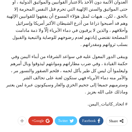
العدوان الأثمة دون الأخذ بالاعتبار القوانيين والمواثيق الدولية ، أو
حتى المواثيق والسنن الإلهية التي تحرم قتل النفس المحرمة إلا
بالحق ، لكن.. هيهات لمثل هؤلاء المسوخ أن يفقهوا للقوانيين الإلهية
وهم قد أصبحوا ذراعا من أذرع الشيطان الأكبر أمريكا وإسرائيل
وأحلافهم ، والذين لا يرقبون في دماء الأبرياء إلّاً ولا ذمة مادامت
المصلحة تقتضي إبادتهم لعدم رضوخهم للوصاية والتبعية والقبول
بسلب ثرواتهم ومقدراتهم .
ويبقى الدور المعول عليه في سواعد الشرفاء من أبناء اليمن وفي
حكمة القيادة ، وفي ضرب مطاراتهم وموانئهم ليذوقوا وبال أمرهم
وليعلموا أن ليس كل طير يأكل لحمه ، فلحم الصقور والنسور مر ،
والأمر منه دماء الأبرياء فهي ستكون لعنة على تحالف الشر
وسترميهم جميعا إلى جحيم الخزي والعار وسيكونون عبرة لمن يعتبر
وماذلك على الله بعزيز .
# اتحاد_كاتبات_اليمن.
Google+
Twitter
Facebook
Share