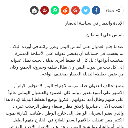
Share
الإبادة والدمار في سياسة الحصار
بلقيس علي السلطان
عندما جثم العدوان على أنفاس اليمن وغرز براثنه في أوردة البلاد ،
لم يحسب في حساباته أن يقتصر عدوانه على الأسلحة المدمرة
بمختلب أنواعها ؛ بل كان له خطط أخرى بديلة ، بحيث يصل عدوانه
إلى كل بيت من بيوت اليمن وأن يطال ظلمه وجبروته الجميع وكان
من ضمن خططه البديلة الحصار بمختلف أنواعه .
وضع تحالف العدوان خطة مزمنة لاجتياح اليمن لا تتجاوز الأيام أو
الأشهر على أسوء تقدير ، ولما كان الصمود والعنفوان اليماني غالباً
على ظنهم وطال أمد عدوانهم ، فكروا بوضع الخطط البديلة لإبادة هذا
الشعب الأبي ، فبادروا بإغلاق مطار صنعاء وحظر الرحلات عبره ،
والذي يعتبر الشريان الواصل إلى خارج الوطن ، فكانت الكارثة بموت
الكثير ممن تتطلب حالاتهم السفر للعلاج في الخارج منهم الطفل
والمرأة والشاب والشيخ المسن ، عدا على الأضرار الأخرى المترتبة