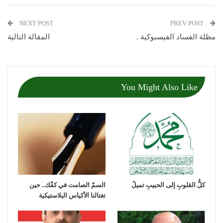
NEXT POST
PREV POST
مظلة الفساد الفيسبوكية .
المقالة التالية
You Might Also Like
كلُّ القلوبِ إلى الحبيبِ تميلُ
السمّ الصامت في كفّك.. حين
تغتالنا الأكياس البلاستيكية