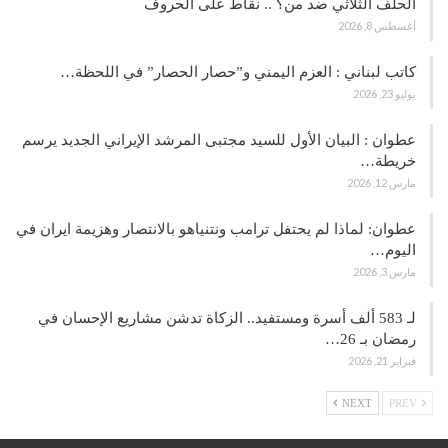
الحلف الثلاثي ضد من؟ .. نقاط على الحروف
أغسطس 8, 2026
كاتب لبناني : العزم اليمني و”حصار الحصار” في اللحظة…
يوليو 23, 2026
عطوان : البيان الأول للسيد مجتبى المرشد الإيراني الجديد يرسم
خريطة…
مارس 12, 2026
عطوان: لماذا لم يحتفل ترامب ونتنياهو بالانتصار وهزيمة ايران في
اليوم…
مارس 3, 2026
لـ 583 ألف أسرة ومستفيد.. الزكاة تدشن مشاريع الإحسان في
رمضان بـ 26…
فبراير 21, 2026
NEXT
PREV