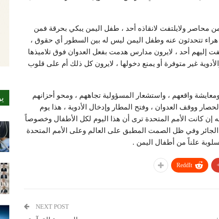
ن محاصر ولايلتفت لانقاذه أحد ، طفل اليمن يبكي بحرقة فمن
 هراء تتحدثون عنه وطفل اليمن ليس له بين السطور أي حقوق ،
تفت إليهم أحد ، لايرون مدارس هدمت بفعل العدوان فوق تلاميذها
دوية غير متوفرة أو يمنع دخولها ، لايرون كل ذلك أم على قلوب
 ومعايشة واقعهم ، واستشعار المسؤولية تجاههم ، ومحو أحزانهم
ي
لحصار ووقف العدوان ، وفتح المطار وإدخال الأدوية ، هذا يوم
إن كانت الأمم المتحدة ترى أن هذا اليوم لكل الأطفال وخصوصاً
 الجائر وفي ظل الصمت المطبق على العالم وعلى الأمم المتحدة
بة علناً من أطفال اليمن .
ReddIt
NEXT POST