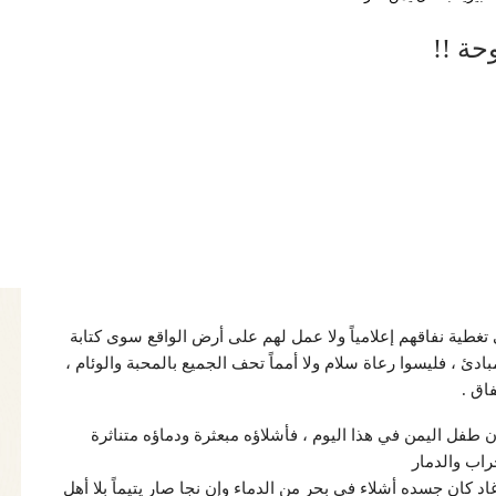
حة !!
تغطية نفاقهم إعلامياً ولا عمل لهم على أرض الواقع سوى كتابة
ادئ ، فليسوا رعاة سلام ولا أمماً تحف الجميع بالمحبة والوئام ،
اق .
ين يكمن مكان طفل اليمن في هذا اليوم ، فأشلاؤه مبعثرة ودماؤه متناثرة
راب والدمار
د كان جسده أشلاء في بحر من الدماء وإن نجا صار يتيماً بلا أهل