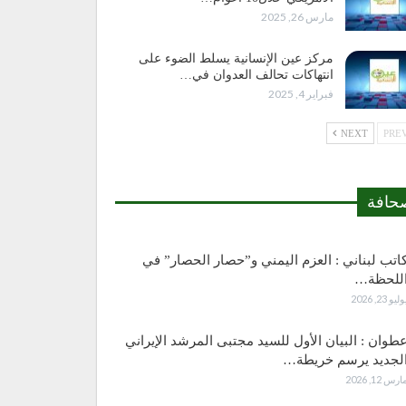
مارس 26, 2025
مركز عين الإنسانية يسلط الضوء على
انتهاكات تحالف العدوان في…
فبراير 4, 2025
NEXT
حافة
اتب لبناني : العزم اليمني و”حصار الحصار” في
للحظة…
وليو 23, 2026
طوان : البيان الأول للسيد مجتبى المرشد الإيراني
لجديد يرسم خريطة…
ارس 12, 2026