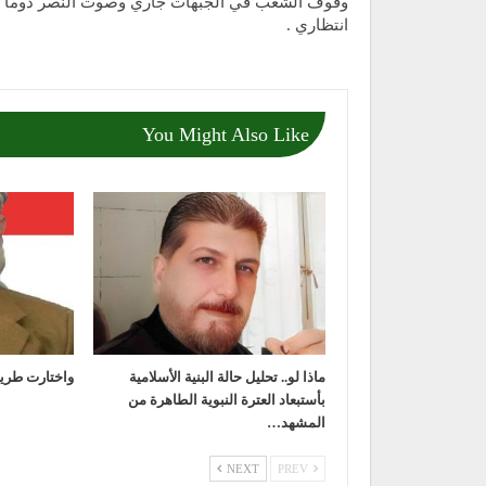
وقوف الشعب في الجبهات جاري وصوت النصر دوماً 
انتظاري .
You Might Also Like
ماذا لو.. تحليل حالة البنية الأسلامية
واختارت طريق
بأستبعاد العترة النبوية الطاهرة من
المشهد…
NEXT
PREV