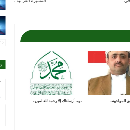
في
المسيرة القرآنية .
PREV
ص
ك
ا
ي
 المواجهة..
«وما أرسلناك إلا رحمة للعالمين»
ع
ا
م