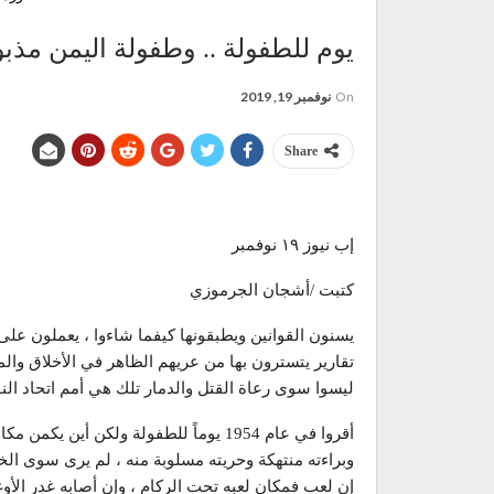
يوم للطفولة .. وطفولة اليمن مذبو
On
نوفمبر 19, 2019
Share
إب نيوز ١٩ نوفمبر
كتبت /أشجان الجرموزي
يسنون القوانين ويطبقونها كيفما شاءوا ، يعملون على 
تقارير يتسترون بها من عريهم الظاهر في الأخلاق والمب
ليسوا سوى رعاة القتل والدمار تلك هي أمم اتحاد النف
أقروا في عام 1954 يوماً للطفولة ولكن أ
وبراءته منتهكة وحريته مسلوبة منه ، لم يرى سوى الخ
إن لعب فمكان لعبه تحت الركام ، وإن أصابه غدر الأوغا