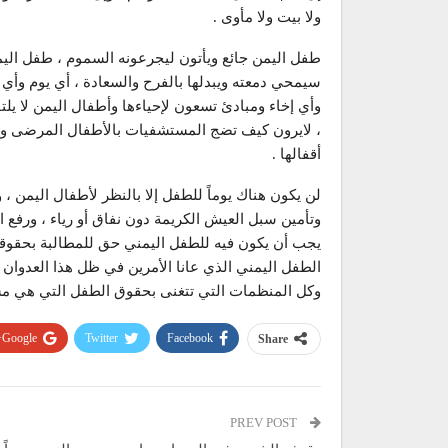
ولا بيت ولا مأوى .
طفل اليمن جائع ويأتون ليجرعونه السموم ، طفل اليم
سيمحي دمعته ويبدلها بالفرح والسعادة ، أي يوم وأي
وأي إخاء ومبادئ تسعون لإحياءها وأطفال اليمن لا يل
، لايرون كيف تضج المستشفيات بالأطفال المرضى والأ
أقفالها .
لن يكون هناك يوماً للطفل إلا بالنظر لأطفال اليمن ،
وتأمين سبل العيش الكريمة دون نفاق أو رياء ، ورفع ا
يجب أن يكون فيه للطفل اليمني حق للمطالبة بحقوقه 
الطفل اليمني الذي عانا الأمرين في ظل هذا العدوان
وكل المنظمات التي تتغنى بحقوق الطفل التي هي مسلو
Google+
Twitter
Facebook
Share
PREV POST