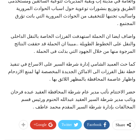
والعامة في مدينة إب وبقية المديريات لتوعية السائقين ومستخدمى
الطريق وتوزيع بنشورات توعوية حول اسباب الحوادث المرورية
واساليب تجنبها للتخفيف من الحوادث المرورية التي باتت تؤرق
المجتمع .
واضاف ايضا ان الحملة استهدفت الفرزات الخاصة بالنقل الداخلى
والنقل على الخطوط الطويلة ..مبينا ان الحملة قد حققت النتائج
المرجوة منها من خلال الجهود التي بذلت فى الحملة .
كما حث العميد الشامي إدارة شرطة السير على الاسراع في تنفيذ
خطة نقل الفرزات الى الاماكن الجديدة المخصصة لها لمنع الازدحام
واظهار عاصمة المحافظة بالمظهر اللائق بها .
حضر الاختتام نأئب مدير عام شرطة المحافظة العقيد عبده فرحان
ونائب مدير شرطة السير العقيد عبدالله الحنوم ورئيس قسم
المخالفات بإدارة شرطة السير المقدم محمد عاطف .
Google+
Twitter
Facebook
Share