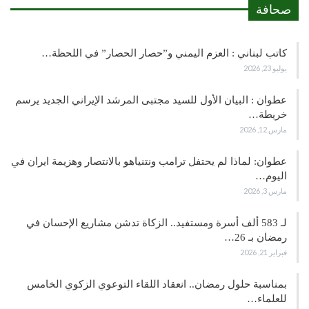
صحافة
كاتب لبناني : العزم اليمني و”حصار الحصار” في اللحظة…
يوليو 23, 2026
عطوان : البيان الأول للسيد مجتبى المرشد الإيراني الجديد يرسم
خريطة…
مارس 12, 2026
عطوان: لماذا لم يحتفل ترامب ونتنياهو بالانتصار وهزيمة ايران في
اليوم…
مارس 3, 2026
لـ 583 ألف أسرة ومستفيد.. الزكاة تدشن مشاريع الإحسان في
رمضان بـ 26…
فبراير 21, 2026
بمناسبة حلول رمضان.. انعقاد اللقاء التوعوي الزكوي الخامس
للعلماء…