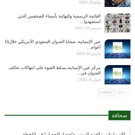
يوليو 28, 2026
القائمة الرسمية والنهائية بأسماء الصحفيين الذين
استشهدوا…
سبتمبر 14, 2025
عين الإنسانية: ضحايا العدوان السعودي الأمريكي خلال10
أعوام…
مارس 26, 2025
مركز عين الإنسانية يسلط الضوء على انتهاكات تحالف
العدوان في…
فبراير 4, 2025
NEXT
PREV
صحافة
كاتب لبناني : العزم اليمني و”حصار الحصار” في اللحظة…