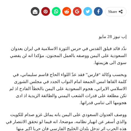
Share
إب نيوز 28 مايو
ندّد قائد فيلق القدس في حرس الثورة الاسلامية في ايران بعدوان
السعودية على اليمن ووصفه بالعمل المجنون، مؤكدا انه لن يفضي
سوى الى هزيمتها.
وبحسب وكالة “فارس” فقد عدّ اللواء الحاج قاسم سليماني، في
كلمة القاها امس الجمعة امام النواب الجدد في مجلس الشورى
الاسلامي الايراني، هجوم السعودية على اليمن بالخطأ الفادح اذ لم
تكن مطلعة على قدرات الشعب اليمني والطائفة الزيدية اذ ادى
هجومها الى تنامي قدراتها.
ووصف العدوان السعودي على اليمن بانه يماثل غزو صدام للكويت
والذي أسفر عن انهيار نظامه، موضحا، انه فيما لو تحقق الانتصار في
هذه الحرب اثر تدخل بلدان الخليج الفارسي فان حربا اكبر منها