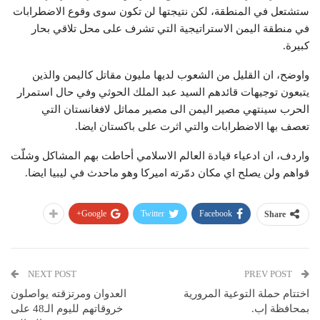
ستشتعل في المنطقة، لكن نتيجتها لن تكون سوى وقوع الاضطرابات
في منطقة اليمن الاستراتيجية التي تشرف على محل تلاقي بحار
كبيرة.
واوضح، ان القليل من الشعوب لديها مليون مقاتل كاليمن والذين
يتبعون توجيهات قائدهم السيد عبد الملك الحوثي وفي حال استمرار
الحرب سينتهي مصير اليمن الى مصير مماثل لافغانستان التي
تعصف بها الاضطرابات والتي اثرت على باكستان ايضا.
واردف، ان ادعياء قيادة العالم الاسلامي أحاطت بهم المشاكل وشلّت
قواهم ولن يصلح اي مكان دمّرته اميركا وهو ماحدث في ليبيا ايضا.
Google+
Twitter
Facebook
Share
NEXT POST
PREV POST
اختتام حملة التوعية المرورية
العدوان ومرتزقته يواصلون
بمحافظة إب.
خروقاتهم لليوم الـ48 على