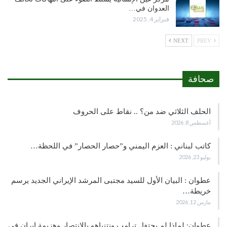
العدوان في…
فبراير 4, 2025
NEXT
PREV
صحافة
الحلف الثلاثي ضد من؟ .. نقاط على الحروف
أغسطس 8, 2026
كاتب لبناني : العزم اليمني و”حصار الحصار” في اللحظة…
يوليو 23, 2026
عطوان : البيان الأول للسيد مجتبى المرشد الإيراني الجديد يرسم
خريطة…
مارس 12, 2026
عطوان: لماذا لم يحتفل ترامب ونتنياهو بالانتصار وهزيمة ايران في