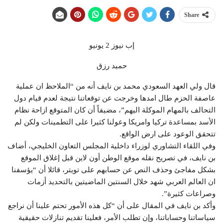
Share
إب نيوز 2 يونيو
حميد رزق
قال ولي العهد السعودي محمد بن نايف أنه من “الملاحظ ان عملية
عاصفة الحزم طال امدها وخرجت عن توقعاتنا نتيجة لعدم قيام دول
التحالف بالمهام الموكلة اليهم”، مضيفاً أن كان المتوقع ازاحة نظام
الأسد بمساعدة تركيا وامريكا وعولنا كثيرا على التطمينات ولكن لم
تتحقق الوعود على ارض الواقع.
وفي اللقاء التشاوري لوزراء داخلية المجلس التعاون الخليجي، أضاف
بن نايف، في تصريح نقله موقع الوطن أون لاين قبل إغلاق الموقع
بشكل مفاجئ وحذف النص عن حسابهم على تويتر، قائلا أن “يؤسفنا
ان العالم العربي شهد خلال السنتين الماضيتين بالتحديد أزمات
وصراعات كثيرة”.
وأكد بن نايف في المقال على أن “كل هذه الأمور تحتم علينا أن نراجع
سياساتنا وحساباتنا، وإن تطلب الأمر، فعلينا تقديم تنازلات حقيقية