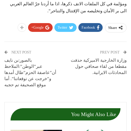
ومؤلمة في كل الملفات الانف ذكرها، اذا ما أردنا جرّ العالم العربي
الى بر الأمان وتخليصه من الإقتتال والتناحر”.
Google+
Twitter
Facebook
Share
NEXT POST
PREV POST
وزارة الخارجية الاميركية حذفت
بالصور:بن نايف
مقطعا من لقاء صحافي حول
عبر”الوطن”:الملاحظ
المحادثات الايرانية.
أن”عاصفة الحزم”طال أمدها
و”خرجت عن توقعاتنا”. أما
موقع الصحيفة تم حجبه
You Might Also Like