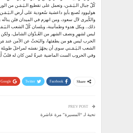
كُلّ جبال الـيَـمَـن، وتعمل على تقطيع الـيَـمَـن من ال
هوليوود تُصنع بأيدٍ داعشية سُعودية على أرض الـيَـمَـن
والكُبرى لآل سعود، ومن انهزم في الميدان فلن ينالَه ب
ذلك.. وبكل هدوء وطمأنينة، وبلسان كُلّ الشعب الـيَـم
ليس لشهرٍ ونصف الشهر من العُـدْوَان الشامل، ولكن لأك
الحرب ليس هو من يطفئها، والبَحثُ عن الأمن عند مَن
الشعب الـيَـمَـني سوى أن يجهّزَ نفسَه لمراحلَ طوي
وفي الحروب الست الماضية عبرةٌ لمن كان له قلبٌ أَو
Google+
Twitter
Facebook
Share
PREV POST
تحية لـ “المسيرة” مرة عاشرة