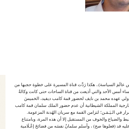
يس عالَمَ السياسة).. هكذا رَدَّت قناة المسيرة على خطوة حجبها من
ساء أمس الأحد والتي أذيعت من قناة الساحات حتى كانت وكالةُ
ناب ولي عهده محمد بن نايف لحضور قمة كامب ديفيد، الخميسَ
ر خارجية المملكة الشيطانية أن عدم حضور الملك سلمان قمة كامب
ر في الـيَـمَـن؛ لتزامن القمة مع سريان الهُدنة المزعومة.
خبط والضياع والخوف من المستقبل إلا أن هذه المرة، وبامتناع
 قد (فعلوها صح) ، وأسلم سلمانُ نفسَه من فضائحَ إعْـلَامية