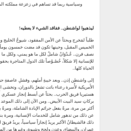
وسياسية ربما قد تساهم في زعزعة مملكته المعرض
ليذهبوا لواشنطن.. ففاقد الشيء لا يعطيه!
طلباً لمَخرج وبحثاً عن الأمن المفقود، شيوخُ الخل
الخميس المقبل، وحينها تكون قد مضت خمسون يوماً على
نصف قرن.. عُـدْوَانٌ شاملٌ لكل ما هو يمني، ولكل ما
للإنسانية إلا شكلاً، خُصُـوْصاً تلك الدول المتاجرة ب
الحياة كلها..
إلى واشنطن إذن.. وبعد خيبةِ أملهم، وفشلِ عاصفةِ حزم
الأَمريكية لأُسرة رعناء باتت تشعرُ بالدوران، وتخش
هستيريا فريق الحرب.. بحثاً عن أبسط إنجاز عسكري أَو
بركاتِ سيد البيت الأبيض.. ومن الآن إلى ذلك الموعد ليس
أكثر من مرة، مرةً بفعل جرائم الإبادة الشاملة، ومرةً 
عن ذلك من تدهور شامل للخدمات الإنسانية، ومرة بنب
ذلك فالشيطانُ الأكبر يريدُ إنجازاً سياسياً، يريدُ فري
عمران، والبيضاء، وعدن ولحج وشبوة، وغيرها من المحا