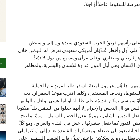
ة للسقوط عاجلاً أَوْ آجلاً.
يج وعلى رأسهم فريقُ الحرب السعودي سيذهبون إلى واشنطن،
 أول وأخطر عُـدْوَان أَمريكي سعودي تعرض له الـيَـمَـن خلال
 هو تَأريخي وحضاري، وعلى مرأى ومسمع من دول لا تمُتُّ
ي
حقوق الإنسان وهي أول الدول عداوة للإنسان والبشرية، ولمظاهر
هم، ها هُم يحزمون أمتعةَ السفر طلباً لمزيدٍ من الحماية
ى السقوط، وتخاف المستقبل، وكلما اقترب موعدُ السفر ازدادت
ْ سياسي يمكن تقديمُه على طاولةِ أوباما عسى، ولعل ينالوا بها
 مع آل النحس والإجرام إلا أنهم جعلوا من الـيَـمَـن بلداً منكوباً
بفعل التدمير الشامل، ومرةً بفعل الحصار الشامل، ومرةً بما نتج
ش القبور كما تفعل صغيرتُها داعش في الشام والعراق، ومع كُلّ
قَ الخيانة يعود إلى صنعاء، ومعسكرات القاعدة تعود إلى أماكنها إلى
فظات، ويريد سكاكينَ داعش تحزُّ رقابَ الشعب الـيَـمَـني على