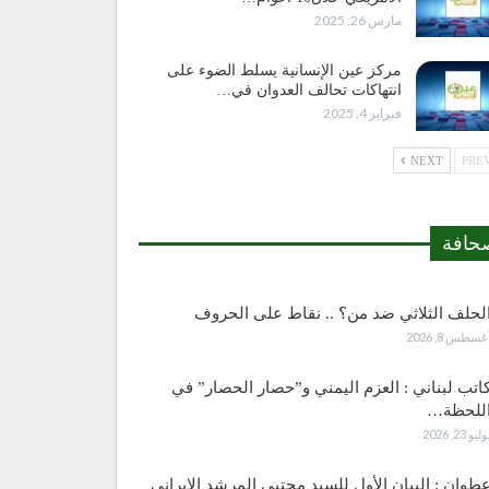
مارس 26, 2025
مركز عين الإنسانية يسلط الضوء على
انتهاكات تحالف العدوان في…
فبراير 4, 2025
NEXT
حافة
لحلف الثلاثي ضد من؟ .. نقاط على الحروف
غسطس 8, 2026
اتب لبناني : العزم اليمني و”حصار الحصار” في
للحظة…
وليو 23, 2026
طوان : البيان الأول للسيد مجتبى المرشد الإيراني