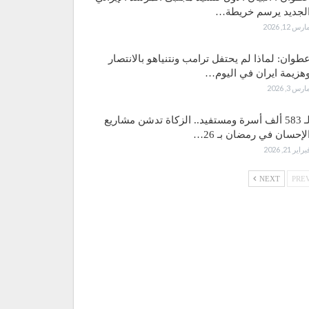
لجديد يرسم خريطة…
ارس 12, 2026
طوان: لماذا لم يحتفل ترامب ونتنياهو بالانتصار
هزيمة ايران في اليوم…
ارس 3, 2026
لـ 583 ألف أسرة ومستفيد.. الزكاة تدشن مشاريع
لإحسان في رمضان بـ 26…
براير 21, 2026
NEXT