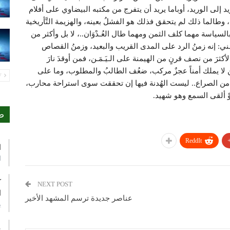
وريد إلى الوريد، أوباما يريد أن يتفرج من مكتبه البيضاوي على أفلام
، وطالما ذلك لم يتحقق فذلك هو الفشلُ بعينه، والهزيمة التَّأريخية
السياسة مهما كلف الثمن ومهما طال العُـدْوَان..، لا بل وأكثر من
َـني: إنه زمنُ الرد على المدى القريب والبعيد، وزمنُ القصاص
ثرَ من نصف قرنٍ من الهيمنة على الـيَـمَـن، فمن أوقدَ نارَ
 لا يملك أمناً عجزٌ مركب، ضعُف الطالبُ والمطلوب، وما على
PREV
لة من الصراع.. ليست الهُدنة فيها إن تحققت سوى استراحة محارب،
ْ ألقى السمع وهو شهيد.
ص
ReddIt
ا
أ
ك
NEXT POST
ا
عناصر جديدة ترسم المشهد الأخير
ي
ع