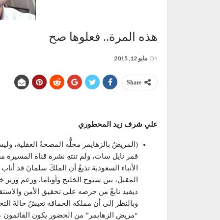
هذه المرة.. فعلوها صح
On
مايو 12, 2015
Share
علي شرف زيد المحطوري
(المريضُ بالزهايمر محلُّه المصحةُ العقلية، ول
قمر نايل سات، ولم تنتهِ نشرة قناة المسيرة م
الأنباء السعودية تذيعُ أن الملكَ سلمانَ قد أ
المقبلَ، بين شيوخ الخليج وأوباما. وزعم وزي
ديفيد نابعٌ من حرصه على تحقيق الأمن والاستقرا
وبالنظر إلى أن مملكة الحماقة تعيشُ حالةَ الت
“مريض الزهايمر” من الحضور يكون القائمون عليه