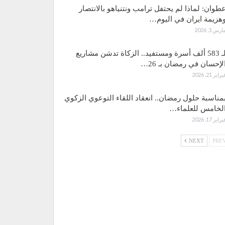
طوان: لماذا لم يحتفل ترامب ونتنياهو بالانتصار
هزيمة ايران في اليوم…
ارس 3, 2026
لـ 583 ألف أسرة ومستفيد.. الزكاة تدشن مشاريع
لإحسان في رمضان بـ 26…
براير 21, 2026
مناسبة حلول رمضان.. انعقاد اللقاء التوعوي الزكوي
لخامس للعلماء…
براير 17, 2026
NEXT