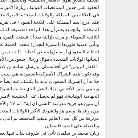
ضخمة بأسعارٍ تفوق الأسعار الحقيقية، والحصول على ع
العقود على جدول المناقصات الدولية . زيارة الأمير م
في العلاقة بين المملكة والولايات المتحدة الأميركية (
فقد أدرج اسم المملكة على اللائحة السوداء في تقرير 
المتحدة . والجميع يعلم أن هذا التراجع-الفضيحة له 
اللائحة السوداء، وأمرت بإزالته بعد أن قبضت الثمن،
وتأتي عملية فلوريدا (المثيرة للجدل) لتجدد الحملة 
النظام السعودي
أنشاتها الولايات المتحدة بأموالٍ ورجال سعوديين. ال
“الكفار الروس” في أفغانستان، وأرسل أسامة بن لادن 
وقد تكون هذه الشراكة الأميركية-السعودية هي سبب 
فلا بد أن الشريك السعودي لديه ما يكشف عنه أيضاً ح
وينتمي متين الأفغاني لذلك الجيل الذي نظمته الشراكة
الجهادية الوهابية)، فهو لم يحصل على الجنسية الامي
أن متين هو خريج مدرسة “السي آي إيه”، لم لا؟ وال
من روافدها، وضم هو والشريك الأكبر (الولايات المتحد
مرتزقة من كل أنحاء العالم لتنفيذ المخطط ثم الذي يس
وللقضاء على قضية فلسطين .
زيارة محمد بن سلمان تأتي في ظروف بدأت فيها بع