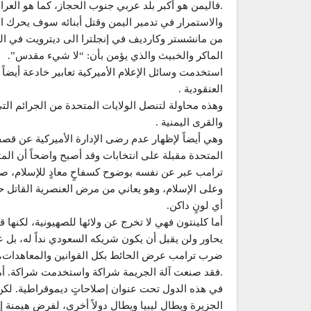
.فاليمن هو أكبر بلد عربي جنوب الحجاز، كما هو العراق
والاستمرار في تدمير اليمن وقتل أبنائه سوف يحرك اليم
من مانشستر وكارديف في إنجلترا الى ديترويت في الول
الماكر والخبيث والذي يؤمن بأن: “لا شيء مقدس”.
استخدمت وسائل الإعلام الأميركية تعابير خادعة أيضاً 
العنقودية .
وهذه محاولة لتنصل الولايات المتحدة من الجرائم التي
والقرى اليمنية .
وهي أيضاً لإظهار عدم رضى الإدارة الأميركية عن قصف 
المتحدة مقبلة على انتخابات وقد أصبح واضحاً أن المت
ترامب عبر عن نفسه بوضوح كسفاحٍ معادٍ للإسلام، ص
وعلى الإسلام، وهو يعاني من مرض العنصرية القاتل حت
أي لونٍ داكن.
أما كلينتون فهي لا تخرج عن ولائها للصهيونية، لكنها ق
يحاور ولن يقبل أن يكون شريكه السعودي نداً له، بل 
ضرب ترامب عرض الحائط بكل القوانين والمعاهدات،
.فقد صنعت آلة الجريمة شراكة واستخدمت شراكة. أما 
في هذه الدول تحت عنوان إصلاحاتٍ ديموقراطية. لكن
الجزيرة ويطال ليبيا ويطال دولاً أخرى، لفرض هيمنة 