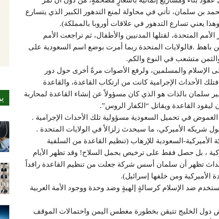
قود بناء ومشاريع إنمائية بأسعارٍ مضخمةٍ، من دون أن تمر
حمد بن سلمان، تأتي في محاولة لمنع التدهور الكبير الذي يتسارع
وهذا يعني تسارع التدهور في علاقات أوروبا بالمملكة).
الأمم المتحدة، لقتلها المدنيين والأطفال، ثم تراجعت الأمم
ثمن باهظ .فالولايات المتحدة ربما أمرت بوضع اسم السعودية على
 والثمن متشعب في النوع والكم.
على الإسلام والمسلمين، ولرفع الأصوات مرةً أخرى حول دور
 أو مسؤوليته عن أحداث 11 سبتمبر .فتلك الأحداث الإجرامية كانت من ارتكاب القاعدة، والقاعدة
أمير سلمان بالذات هو الذي كان مسؤولاً عن إنشاء القاعدة لمحاربة
ي
ليقود القاعدة ويقاتل “الكفار الروس”.
الغموض في تحميل السعودية مسؤولية تلك الأحداث الإجرامية .
ول شريكه الأميركي، ما سيحدث زلزالاً في الولايات المتحدة .
 الأميركية-السعودية للإرهاب (تنظيم القاعدة من السلفية
ركية ، بل حصل فقط على ترخيص بحمل السلاح! وقد تظهر الأيام
أحداث تظهر أن سلمان أسس شركة جعلت من تنظيم القاعدة رافداً
ة الأميركية ومن خلفها إسرائيل).
تخدم ضد الإسلام كرسالةٍ إلهيةٍ وضد وحدة ووجود الأمة العربية
ض دول الخليج تتيقن بخطورة مغطس اليمن واحتمالات الموقف