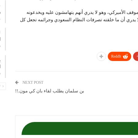
ع
و
ف الأميركي، وهو لا يدري أنهم يتهامشون عليه ويخدعونه
م
ا يدري أن ما خلقته تصرفات النظام السعودي وجرائمه تجعل كل
ا
ف
ReddIt
ب
ا
ف
NEXT POST
PREV
بن سلمان يطلب لقاء بان كي مون.!!