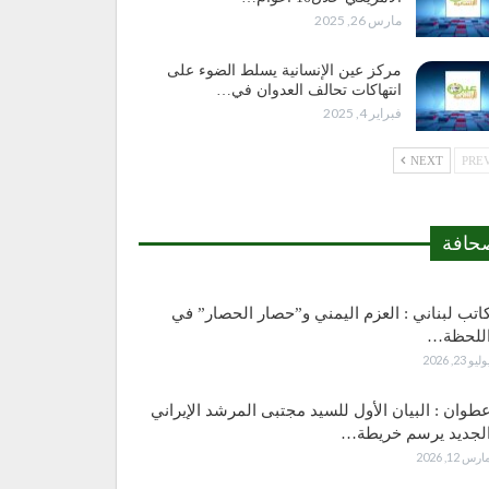
مارس 26, 2025
مركز عين الإنسانية يسلط الضوء على
انتهاكات تحالف العدوان في…
فبراير 4, 2025
NEXT
حافة
اتب لبناني : العزم اليمني و”حصار الحصار” في
للحظة…
وليو 23, 2026
طوان : البيان الأول للسيد مجتبى المرشد الإيراني
لجديد يرسم خريطة…
ارس 12, 2026