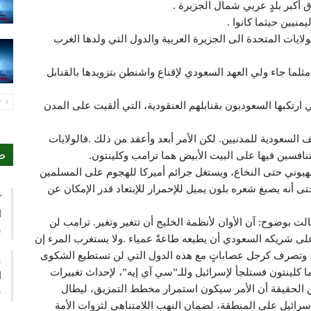
 أكبر بلدٍ عربي شمال الجزيرة .
نيين حيثما كانوا .
ايات المتحدة الى الجزيرة العربية والدول التي ولدها الغرب
مثلما جاء ولي العهد السعودي لإقناع واشنطن بتزويدها بالقنابل
PREV
 ارتكبها السعوديون بقنابلهم العنقودية، التي ألقيت على المدن
السعودية للمدنيين. لكن الأمر أبعد وأعقد من ذلك .فالولايات
ص
نافسين فيها على البيت الأبيض هما ترامب وكلينتون.
هيوني حتى النخاع، ويستغل جرائم أميركا للهجوم على المسلمين
ى أنه يصبغ شعره بلون يميل للإحمرار للإبتعاد قدر الإمكان عن
ك
ا
الت بوضوح: آن الأوان لأنظمة الخليج أن تتغير وتغير. ترامب لن
ي
على شريكه السعودي أن يطيعه طاعةً عمياء .ولا يستغرب المرء إن
 وتصرف كرجل عصاباتٍ مع هذه الدول التي لن تستطيع الشكوى
ع
كلينتون فستلجأ لإسرائيل وللـ”سي آي إيه”، لإحداث تغييرات
ا
 الحقيقة أن الأمر سيكون استمرار مخطط التمزيق، ليطال
م
إسرائيل على المنطقة، لضمان النهب اللامتناهي لثروات الأمة